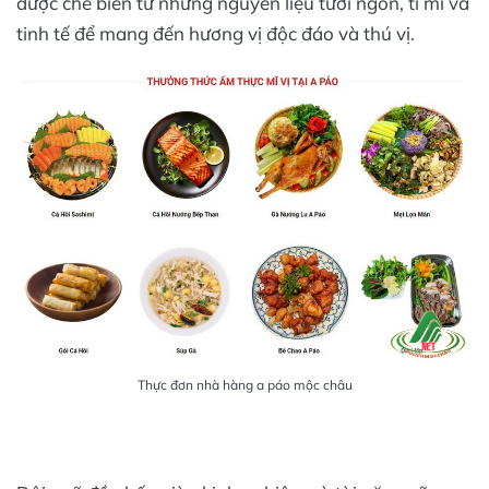
được chế biến từ những nguyên liệu tươi ngon, tỉ mỉ và
tinh tế để mang đến hương vị độc đáo và thú vị.
Thực đơn nhà hàng a páo mộc châu