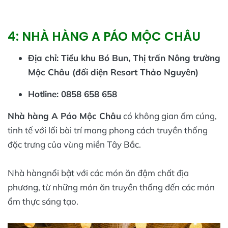
4: NHÀ HÀNG A PÁO MỘC CHÂU
Địa chỉ: Tiểu khu Bó Bun, Thị trấn Nông trường
Mộc Châu (đối diện Resort Thảo Nguyên)
Hotline: 0858 658 658
Nhà hàng A Páo Mộc Châu
có không gian ấm cúng,
tinh tế với lối bài trí mang phong cách truyền thống
đặc trưng của vùng miền Tây Bắc.
Nhà hàngnổi bật với các món ăn đậm chất địa
phương, từ những món ăn truyền thống đến các món
ẩm thực sáng tạo.