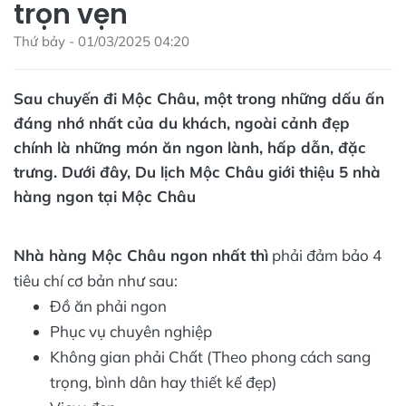
trọn vẹn
Thứ bảy - 01/03/2025 04:20
Sau chuyến đi Mộc Châu, một trong những dấu ấn
đáng nhớ nhất của du khách, ngoài cảnh đẹp
chính là những món ăn ngon lành, hấp dẫn, đặc
trưng. Dưới đây, Du lịch Mộc Châu giới thiệu 5 nhà
hàng ngon tại Mộc Châu
Nhà hàng Mộc Châu ngon nhất thì
phải đảm bảo 4
tiêu chí cơ bản như sau:
Đồ ăn phải ngon
Phục vụ chuyên nghiệp
Không gian phải Chất (Theo phong cách sang
trọng, bình dân hay thiết kế đẹp)