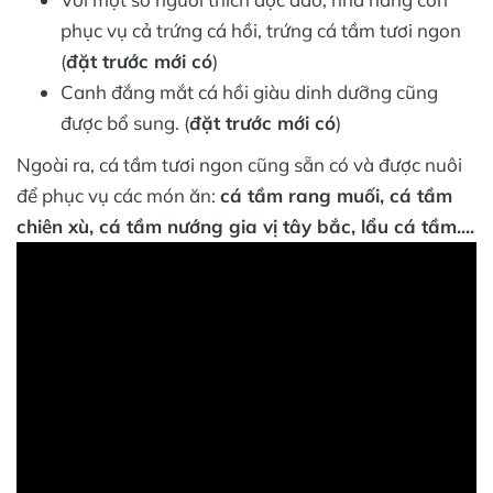
phục vụ cả trứng cá hồi, trứng cá tầm tươi ngon
(
đặt trước mới có
)
Canh đắng mắt cá hồi giàu dinh dưỡng cũng
được bổ sung. (
đặt trước mới có
)
Ngoài ra, cá tầm tươi ngon cũng sẵn có và được nuôi
để phục vụ các món ăn:
cá tầm rang muối, cá tầm
chiên xù, cá tầm nướng gia vị tây bắc, lẩu cá tầm....