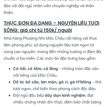
đáo với đội ngũ nhân viên chuyên nghiệp và thân
thiện.
THỰC ĐƠN ĐA DẠNG – NGUYÊN LIỆU TƯƠI
SỐNG: giá chỉ từ 150k/ người
Nhà hàng Phương Nhi Mộc Châu nổi tiếng với thực
đơn phong phú, sử dụng nguyên liệu tươi ngon từ
vùng cao nguyên, mang đến những hương vị đậm đà,
chuẩn vị ba miền. Các món ăn đặc trưng bao gồm:
Cá hồi, cá tầm, cá lăng
– những món đặc sản
nổi tiếng của Mộc Châu.
Dê tơ, bê sữa, lợn mán, gà ri, gà H’Mông
– thịt
tươi ngon, chế biến theo phong cách độc đáo.
Đội ngũ đầu bếp
dày dạn kinh nghiệm
, đạt
nhiều chứng nhận ẩm thực, đảm bảo chất lượng