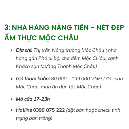
3:
NHÀ HÀNG NÀNG TIÊN - NÉT ĐẸP
ẨM THỰC MỘC CHÂU
Địa chỉ:
Thị trấn Nông trường Mộc Châu ( nhà
hàng gần Phố đi bộ, chợ đêm Mộc CHâu; cạnh
Khách sạn Mường Thanh Mộc Châu)
Giá tham khảo:
80.000 – 199.000 VNĐ ( đặc sản
Mộc Châu, món ăn dân tộc Mộc Châu)
Mở cửa 17-23h
Hotline
0399 875 222
(đặt bàn hoặc check tình
trạng bàn trống)