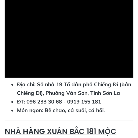
Địa chỉ: Số nhà 19 Tổ dân phố Chiềng Đi (bản
Chiềng Đi), Phường Vân Sơn, Tỉnh Sơn La
ĐT: 096 233 30 68 -
0919 155 181
Món ngon: Bê chao, cá suối, cá hồi.
NHÀ HÀNG XUÂN BẮC 181 MỘC