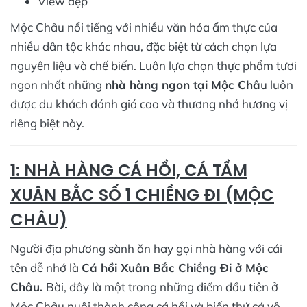
View đẹp
Mộc Châu nổi tiếng với nhiều văn hóa ẩm thực của
nhiều dân tộc khác nhau, đặc biệt từ cách chọn lựa
nguyên liệu và chế biến. Luôn lựa chọn thực phẩm tươi
ngon nhất những
nhà hàng ngon tại Mộc Châ
u luôn
được du khách đánh giá cao và thương nhớ hương vị
riêng biệt này.
1: NHÀ HÀNG CÁ HỒI, CÁ TẦM
XUÂN BẮC SỐ 1 CHIỀNG ĐI (MỘC
CHÂU)
Người địa phương sành ăn hay gọi nhà hàng với cái
tên dễ nhớ là
Cá hồi Xuân Bắc Chiềng Đi ở Mộc
Châu.
Bời, đây là một trong những điểm đầu tiên ở
Mộc Châu nuôi thành công cá hồi và biến thứ cá vô