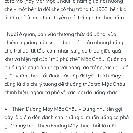
cafe Mơ (hay Mer Mộc Châu) là nằm giữa hai nương
chè – một bên là đồi chè cổ thụ trồng từ 1958, bên kia
là đồi chè ô long Kim Tuyên mới trồng hơn chục năm
. Ngồi ở quán, bạn vừa thưởng thức đồ uống, vừa
chiêm ngưỡng màu xanh bạt ngàn của những luống
chè trải dài tít tắp, cảm nhận sự giao thoa giữa quá
khứ và hiện tại của “thủ phủ chè” Mộc Châu. Quán có
nhiều góc chụp ảnh đẹp với hàng rào trắng, xích đu gỗ
giữa vườn chè… rất được các cặp đôi yêu thích. Đây
cũng là địa chỉ lý tưởng để thưởng thức trà Mộc Châu
chính hiệu, ngoài cà phê và các loại đồ uống khác.
• Thiên Đường Mây Mộc Châu – Đúng như tên gọi,
đây là điểm đến dành cho những ai muốn uống cà phê
giữa mây trời. Thiên Đường Mây thực chất là một