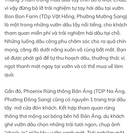
vì vậy đừng bỏ lỡ trải nghiệm tự tay hái dâu tại vườn.
Bon Bon Farm (TDp Vặt Hồng, Phường Mường Sang)
là một trong những vườn dâu tây nổi tiếng, cho khách
tham quan miễn phí và trải nghiệm hái dâu tại chỗ.
Những luống dâu công phu chăm sóc cho ra quả chín
mọng, căng đỏ dưới nắng xuân vô cùng bắt mắt. Bạn
sẽ được phát giỏ để tự thu hoạch dâu, thưởng thức vị
ngọt thanh mát ngay tại vườn và có thể mua về làm
quà.
Gần đó, Phoenix Rừng thông Bản Áng (TDP Na Áng,
Phường Đông Sang) cũng có nguyên 1 trang trại dâu
tây mở cửa đón khách. Kết hợp tham quan rừng
thông thơ mộng soi bóng bên hồ Bản Áng, du khách
ghé vườn dâu chọn những trái tươi ngon, chụp ảnh
“check-in” giữa khu vườn xanh mát. Trải nghiệm một