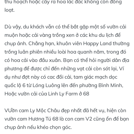
thu hoạch hoặc cây ra hoa lác đác không còn đồng
loạt.
Dù vậy, du khách vẫn có thể bắt gặp một số vườn cải
muộn hoặc cải vàng trồng xen ở các khu du lịch để
chụp ảnh. Chẳng hạn, khuôn viên Happy Land thường
trồng luân phiên nhiều loài hoa quanh năm, trong đó
có hoa cải vào đầu xuân. Bạn có thể hỏi người dân địa
phương để được chỉ đến những vạt cải còn sót lại, Ví
dụ như đợt này có cac đồi cải, tam giác mạch dọc
quốc lộ 6 từ Lóng Luông lên đến phường Bình Minh,
Hoặc vườn cải của Linh Ly Farm ở 68
VƯờn cam Ly Mộc Châu đẹp nhất đã hết vụ, hiện còn
vườn cam Hương Tú 68 là con cam V2 cũng ổn để bạn
chụp ảnh nếu khéo chọn góc.