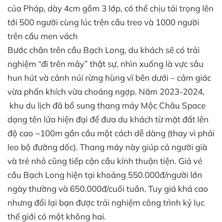
của Pháp, dày 4cm gồm 3 lớp, có thể chịu tải trọng lên
tới 500 người cùng lúc trên cầu treo và 1000 người
trên cầu men vách
Bước chân trên cầu Bạch Long, du khách sẽ có trải
nghiệm “đi trên mây” thật sự, nhìn xuống là vực sâu
hun hút và cảnh núi rừng hùng vĩ bên dưới – cảm giác
vừa phấn khích vừa choáng ngợp. Năm 2023-2024,
khu du lịch đã bổ sung thang máy Mộc Châu Space
dạng tên lửa hiện đại để đưa du khách từ mặt đất lên
độ cao ~100m gần cầu một cách dễ dàng (thay vì phải
leo bộ đường dốc). Thang máy này giúp cả người già
và trẻ nhỏ cũng tiếp cận cầu kính thuận tiện. Giá vé
cầu Bạch Long hiện tại khoảng 550.000đ/người lớn
ngày thường và 650.000đ/cuối tuần. Tuy giá khá cao
nhưng đổi lại bạn được trải nghiệm công trình kỷ lục
thế giới có một không hai.