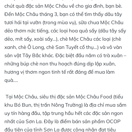
chút quà đặc sản Mộc Châu về cho gia đình, bạn bè.
Đến Mộc Châu tháng 3, bạn có thể tìm thấy dâu tây
tươi hái tại vườn (trong mùa vụ), sữa chua Mộc Châu
dẻo thơm nức tiếng, các loại hoa quả sấy (dâu tây sấy
dẻo, mít sấy, xoài sấy…), chè Mộc Châu các loại (chè
xanh, chè Ô Long, chè San Tuyết cổ thụ...) và vô vàn
sản vật Tây Bắc khác. Đặc biệt đầu năm có trà xuân –
những búp chè non thu hoạch đúng dịp lập xuân,
hương vị thơm ngon tinh tế rất đáng để mua làm
quà....
Tại Mộc Châu, siêu thị đặc sản Mộc Châu Food (tiểu
khu Bó Bun, thị trấn Nông Trường) là địa chỉ mua sắm
uy tín hàng đầu, tập trung hầu hết các đặc sản ngon
nhất của Sơn La. Đây là điểm bán sản phẩm OCOP
đầu tiên của tỉnh Sơn La được công nhận đạt tiêu