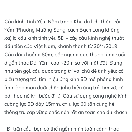
Cầu kính Tình Yêu: Nằm trong Khu du lịch Thác Dải
Yếm (Phường Mường Sang, cách Bạch Long không
xa) là cầu kính tình yêu 5D – cây cầu kính nghệ thuật
đầu tiên của Việt Nam, khánh thành từ 30/4/2019.
Cầu dài khoảng 80m, bắc ngang qua thung lũng suối
ở gần thác Dải Yếm, cao ~20m so với mặt đất. Đúng
như tên gọi, cầu được trang trí với chủ đề tình yêu: có
biểu tượng trái tim, hiệu ứng kính 5D mô phỏng hình
ảnh lãng mạn dưới chân (như hiệu ứng trái tim vỡ, cá
bơi, hoa nở khi bước đi…). Cầu sử dụng công nghệ kính
cường lực 5D dày 15mm, chịu lực 60 tấn cùng hệ
thống trụ cáp vững chắc nên rất an toàn cho du khách​
. Đi trên cầu, bạn có thể ngắm nhìn toàn cảnh thác