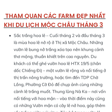
THAM QUAN CÁC FARM ĐẸP NHẤT
KHI DU LỊCH MỘC CHÂU THÁNG 3
Sắc trắng hoa lê – Cuối tháng 2 và đầu tháng 3
là mùa hoa lê nở rộ ở Thị xã Mộc Châu. Những
vườn lê bung nở trắng xóa tạo nên khung cảnh
thơ mộng, thuần khiết trên cao nguyên. Du
khách có thể ghé vườn hoa lê HTX 19/5 (chân
dốc Chiềng Đi) – một vườn lê rộng và nổi tiếng ở
thị trấn nông trường, hoặc tìm đến TDP Chờ
Lồng, Phường Cờ Đỏ để chụp ảnh cùng những
cành lê trắng muốt. Thung lũng Nà Ka – nơi vốn
nổi tiếng với hoa mận – vào thời điểm này cũng
có những Vườn mận có cây lê nở hoa, góp thêm