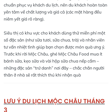
chuẩn phục vụ khách du lịch, nên du khách hoàn toàn
yên tâm về chất lượng và giá cả (các mặt hàng đều
niêm yết giá rõ ràng).
Siêu thị có khu vực cho khách dùng thử miễn phí một
số đặc sản (như sữa tươi, sữa chua, trà) và nhân viên
tư vấn nhiệt tình giúp bạn chọn được món quà ưng ý.
Trước khi rời Mộc Châu, ghé Mộc Châu Food mua ít
bánh sữa, kẹo sữa và vài hộp sữa chua nếp cẩm –
những đặc sản “trứ danh” nơi đây – chắc chắn người
thân ở nhà sẽ rất thích thú khi nhận quà
LƯU Ý DU LỊCH MỘC CHÂU THÁNG
3