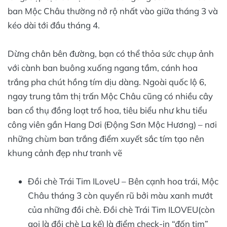
ban Mộc Châu thường nở rộ nhất vào giữa tháng 3 và
kéo dài tới đầu tháng 4.
Dừng chân bên đường, bạn có thể thỏa sức chụp ảnh
với cành ban buông xuống ngang tầm, cánh hoa
trắng pha chút hồng tím dịu dàng. Ngoài quốc lộ 6,
ngay trung tâm thị trấn Mộc Châu cũng có nhiều cây
ban cổ thụ đồng loạt trổ hoa, tiêu biểu như khu tiểu
công viên gần Hang Dơi (Động Sơn Mộc Hương) – nơi
những chùm ban trắng điểm xuyết sắc tím tạo nên
khung cảnh đẹp như tranh vẽ
Đồi chè Trái Tim ILoveU – Bên cạnh hoa trái, Mộc
Châu tháng 3 còn quyến rũ bởi màu xanh mướt
của những đồi chè. Đồi chè Trái Tim ILOVEU(còn
gọi là đồi chè La kế) là điểm check-in “đốn tim”