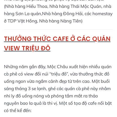
(Nhà hàng Hiếu Thoa, Nhà hàng Thái Mộc Quán, nhà
hàng Sơn La quán,Nhà hàng Đông Hải, các homestay
ở TDP Vặt Hồng, Nhà hàng Nàng Tiên)
THƯỞNG THỨC CAFE Ở CÁC QUÁN
VIEW TRIỆU ĐÔ
Những năm gần đây, Mộc Châu xuất hiện nhiều quán
cà phê có view đồi núi “triệu đô”, vừa thưởng thức đồ
uống ngon vừa ngắm cảnh đẹp từ trên cao. Một buổi
sáng tháng 3 se lạnh, ghé các quán cà phê này nhâm
nhi ly đồ uống nóng và phóng tầm mắt ra thảo
nguyên bao la quả là thi vị. Một số tọa độ cafe nổi bật
có thể kể đến: