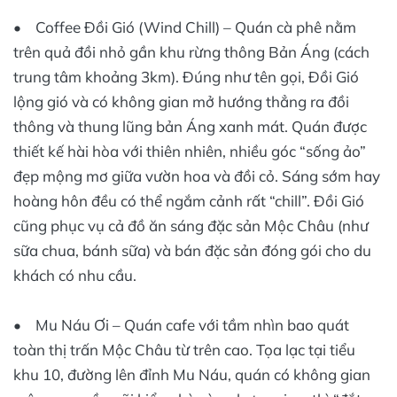
• Coffee Đồi Gió (Wind Chill) – Quán cà phê nằm
trên quả đồi nhỏ gần khu rừng thông Bản Áng (cách
trung tâm khoảng 3km). Đúng như tên gọi, Đồi Gió
lộng gió và có không gian mở hướng thẳng ra đồi
thông và thung lũng bản Áng xanh mát. Quán được
thiết kế hài hòa với thiên nhiên, nhiều góc “sống ảo”
đẹp mộng mơ giữa vườn hoa và đồi cỏ. Sáng sớm hay
hoàng hôn đều có thể ngắm cảnh rất “chill”. Đồi Gió
cũng phục vụ cả đồ ăn sáng đặc sản Mộc Châu (như
sữa chua, bánh sữa) và bán đặc sản đóng gói cho du
khách có nhu cầu.
• Mu Náu Ơi – Quán cafe với tầm nhìn bao quát
toàn thị trấn Mộc Châu từ trên cao. Tọa lạc tại tiểu
khu 10, đường lên đỉnh Mu Náu, quán có không gian