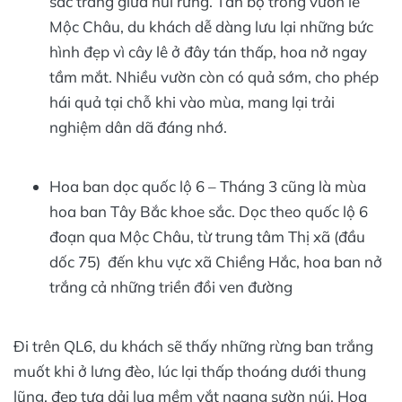
sắc trắng giữa núi rừng. Tản bộ trong vườn lê
Mộc Châu, du khách dễ dàng lưu lại những bức
hình đẹp vì cây lê ở đây tán thấp, hoa nở ngay
tầm mắt. Nhiều vườn còn có quả sớm, cho phép
hái quả tại chỗ khi vào mùa, mang lại trải
nghiệm dân dã đáng nhớ.
Hoa ban dọc quốc lộ 6 – Tháng 3 cũng là mùa
hoa ban Tây Bắc khoe sắc. Dọc theo quốc lộ 6
đoạn qua Mộc Châu, từ trung tâm Thị xã (đầu
dốc 75) đến khu vực xã Chiềng Hắc, hoa ban nở
trắng cả những triền đồi ven đường
Đi trên QL6, du khách sẽ thấy những rừng ban trắng
muốt khi ở lưng đèo, lúc lại thấp thoáng dưới thung
lũng, đẹp tựa dải lụa mềm vắt ngang sườn núi. Hoa