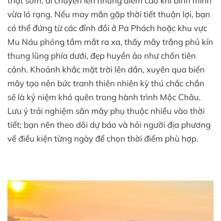
thật sớm, di chuyển lên những điểm cao khi bình minh
vừa ló rạng. Nếu may mắn gặp thời tiết thuận lợi, bạn
có thể đứng từ các đỉnh đồi ở Pa Phách hoặc khu vực
Mu Náu phóng tầm mắt ra xa, thấy mây trắng phủ kín
thung lũng phía dưới, đẹp huyền ảo như chốn tiên
cảnh. Khoảnh khắc mặt trời lên dần, xuyên qua biển
mây tạo nên bức tranh thiên nhiên kỳ thú chắc chắn
sẽ là kỷ niệm khó quên trong hành trình Mộc Châu.
Lưu ý trải nghiệm săn mây phụ thuộc nhiều vào thời
tiết; bạn nên theo dõi dự báo và hỏi người địa phương
về điều kiện từng ngày để chọn thời điểm phù hợp.