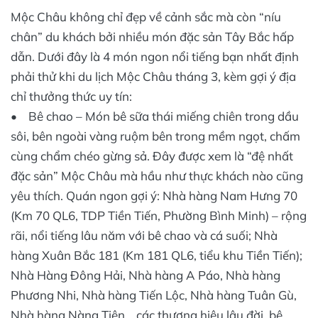
Mộc Châu không chỉ đẹp về cảnh sắc mà còn “níu
chân” du khách bởi nhiều món đặc sản Tây Bắc hấp
dẫn. Dưới đây là 4 món ngon nổi tiếng bạn nhất định
phải thử khi du lịch Mộc Châu tháng 3, kèm gợi ý địa
chỉ thưởng thức uy tín:
• Bê chao – Món bê sữa thái miếng chiên trong dầu
sôi, bên ngoài vàng ruộm bên trong mềm ngọt, chấm
cùng chẩm chéo gừng sả. Đây được xem là “đệ nhất
đặc sản” Mộc Châu mà hầu như thực khách nào cũng
yêu thích. Quán ngon gợi ý: Nhà hàng Nam Hưng 70
(Km 70 QL6, TDP Tiền Tiến, Phường Bình Minh) – rộng
rãi, nổi tiếng lâu năm với bê chao và cá suối; Nhà
hàng Xuân Bắc 181 (Km 181 QL6, tiểu khu Tiền Tiến);
Nhà Hàng Đông Hải, Nhà hàng A Páo, Nhà hàng
Phương Nhi, Nhà hàng Tiến Lộc, Nhà hàng Tuân Gù,
Nhà hàng Nàng Tiên... các thương hiệu lâu đời, bê