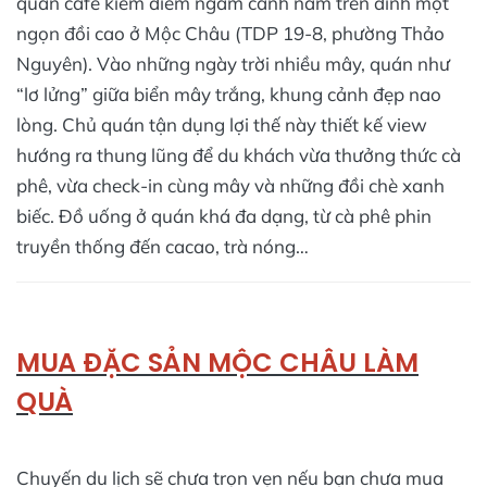
quán café kiêm điểm ngắm cảnh nằm trên đỉnh một
ngọn đồi cao ở Mộc Châu (TDP 19-8, phường Thảo
Nguyên). Vào những ngày trời nhiều mây, quán như
“lơ lửng” giữa biển mây trắng, khung cảnh đẹp nao
lòng. Chủ quán tận dụng lợi thế này thiết kế view
hướng ra thung lũng để du khách vừa thưởng thức cà
phê, vừa check-in cùng mây và những đồi chè xanh
biếc. Đồ uống ở quán khá đa dạng, từ cà phê phin
truyền thống đến cacao, trà nóng…
MUA ĐẶC SẢN MỘC CHÂU LÀM
QUÀ
Chuyến du lịch sẽ chưa trọn vẹn nếu bạn chưa mua