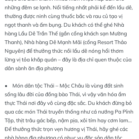
những đêm se lạnh. Nổi tiếng nhất phải kể đến lẩu dê,
thường được ninh cùng thuốc bắc và rau củ tạo vị
ngọt thanh và ấm bụng. Du khách có thể ghé Nhà
hàng Lẩu Dê Trần Thế (gần cổng khách sạn Mường
Thanh), Nhà hàng Dê Mạnh Mãi (cổng Resort Thảo
Nguyên) để thưởng thức nồi lẩu dê nóng hổi thơm
lừng vị tỏa khắp quán – đây là địa chỉ quen thuộc của
dân sành ăn địa phương
• Món dân tộc Thái – Mộc Châu là vùng đất sinh
sống lâu đời của đồng bào Thái, vì vậy văn hóa ẩm
thực Thái nơi đây vô cùng đặc sắc. Du khách đừng bỏ
qua các món Thái truyền thống như cá nướng Pa Pỉnh
Tộp, thịt trâu gác bếp, nậm pịa, xôi tím hay cơm lam…
Để thưởng thức trọn vẹn hương vị Thái, hãy ghé các
nhà hàng địa phương có phục vụ đặc sản dân tộc.