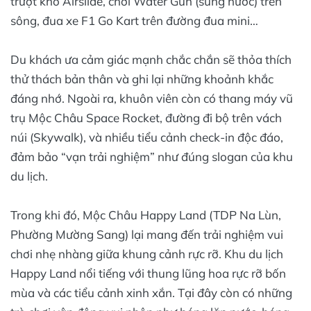
trượt khô Airslide, chơi Water Gun (súng nước) trên
sông, đua xe F1 Go Kart trên đường đua mini…
Du khách ưa cảm giác mạnh chắc chắn sẽ thỏa thích
thử thách bản thân và ghi lại những khoảnh khắc
đáng nhớ. Ngoài ra, khuôn viên còn có thang máy vũ
trụ Mộc Châu Space Rocket, đường đi bộ trên vách
núi (Skywalk), và nhiều tiểu cảnh check-in độc đáo,
đảm bảo “vạn trải nghiệm” như đúng slogan của khu
du lịch.
Trong khi đó, Mộc Châu Happy Land (TDP Na Lùn,
Phường Mường Sang) lại mang đến trải nghiệm vui
chơi nhẹ nhàng giữa khung cảnh rực rỡ. Khu du lịch
Happy Land nổi tiếng với thung lũng hoa rực rỡ bốn
mùa và các tiểu cảnh xinh xắn. Tại đây còn có những