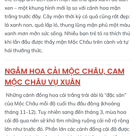
xen – một khung hình mới lạ so với cảnh hoa mận
trắng trước đây. Cây mận thời kỳ có quả cũng rất đẹp:
lá xanh non, quả lấp ló, thung lũng mận phủ một màu
xanh mơn mởn sức sống. Nhiều bạn trẻ tỏ ra thích thú
khi lần đầu được thấy mận Mộc Châu trên cành và tự
hái thưởng thức.
NGẮM HOA CẢI MỘC CHÂU, CAM
MỘC CHÂU VỤ XUÂN
Những cánh đồng hoa cải trắng trải dài là “đặc sản”
của Mộc Châu mỗi độ cuối thu đầu đông (khoảng
tháng 11-12). Tuy nhiên sang đến tháng 3, mùa hoa
cải đã qua nên sẽ khó tìm những ruộng cải nở rộ rộng
lớn như trước đó​. Phần lớn các cánh đồng cải đã được