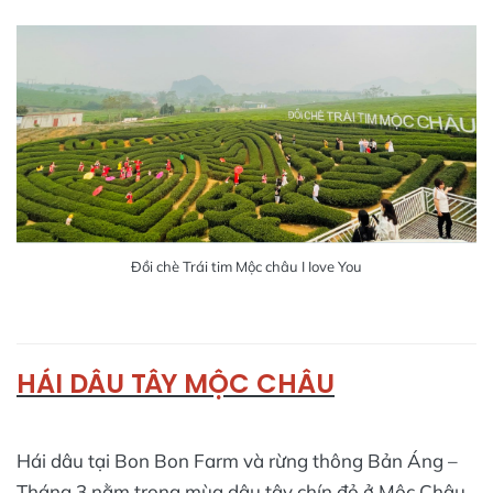
Đồi chè Trái tim Mộc châu I Iove You
HÁI DÂU TÂY MỘC CHÂU
Hái dâu tại Bon Bon Farm và rừng thông Bản Áng –
Tháng 3 nằm trong mùa dâu tây chín đỏ ở Mộc Châu,