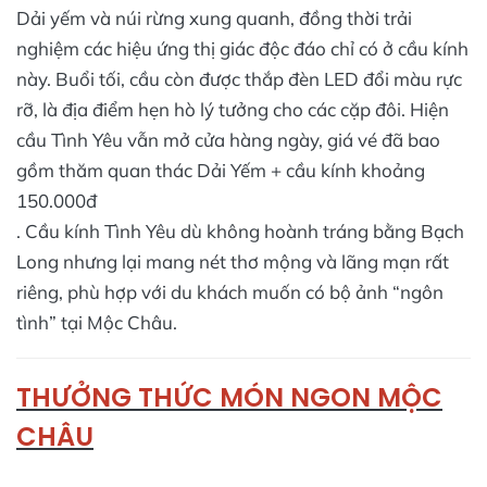
Dải yếm và núi rừng xung quanh, đồng thời trải
nghiệm các hiệu ứng thị giác độc đáo chỉ có ở cầu kính
này. Buổi tối, cầu còn được thắp đèn LED đổi màu rực
rỡ, là địa điểm hẹn hò lý tưởng cho các cặp đôi. Hiện
cầu Tình Yêu vẫn mở cửa hàng ngày, giá vé đã bao
gồm thăm quan thác Dải Yếm + cầu kính khoảng
150.000đ​
. Cầu kính Tình Yêu dù không hoành tráng bằng Bạch
Long nhưng lại mang nét thơ mộng và lãng mạn rất
riêng, phù hợp với du khách muốn có bộ ảnh “ngôn
tình” tại Mộc Châu.
THƯỞNG THỨC MÓN NGON MỘC
CHÂU