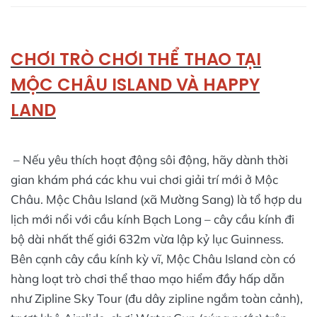
CHƠI TRÒ CHƠI THỂ THAO TẠI
MỘC CHÂU ISLAND VÀ HAPPY
LAND
– Nếu yêu thích hoạt động sôi động, hãy dành thời
gian khám phá các khu vui chơi giải trí mới ở Mộc
Châu. Mộc Châu Island (xã Mường Sang) là tổ hợp du
lịch mới nổi với cầu kính Bạch Long – cây cầu kính đi
bộ dài nhất thế giới 632m vừa lập kỷ lục Guinness.
Bên cạnh cây cầu kính kỳ vĩ, Mộc Châu Island còn có
hàng loạt trò chơi thể thao mạo hiểm đầy hấp dẫn
như Zipline Sky Tour (đu dây zipline ngắm toàn cảnh),