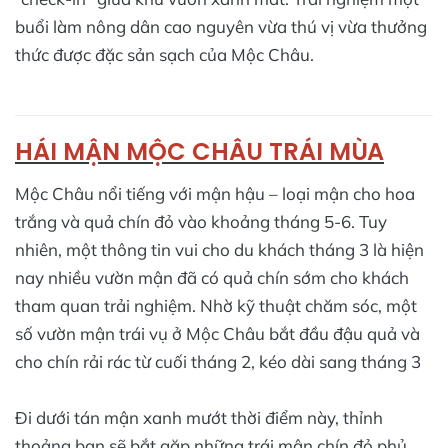
buổi làm nông dân cao nguyên vừa thú vị vừa thưởng
thức được đặc sản sạch của Mộc Châu.
HÁI MẬN MỘC CHÂU TRÁI MÙA
Mộc Châu nổi tiếng với mận hậu – loại mận cho hoa
trắng và quả chín đỏ vào khoảng tháng 5-6. Tuy
nhiên, một thông tin vui cho du khách tháng 3 là hiện
nay nhiều vườn mận đã có quả chín sớm cho khách
tham quan trải nghiệm. Nhờ kỹ thuật chăm sóc, một
số vườn mận trái vụ ở Mộc Châu bắt đầu đậu quả và
cho chín rải rác từ cuối tháng 2, kéo dài sang tháng 3​
Đi dưới tán mận xanh mướt thời điểm này, thỉnh
thoảng bạn sẽ bắt gặp những trái mận chín đỏ phủ