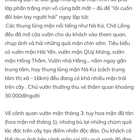
lớp phấn trắng mịn vô cùng bắt mắt – đủ để “lôi cuốn
đôi bàn tay người hái” ngay lập tức
.Các thung lũng mận nổi tiếng như Nà Ka, Chờ Lồng
đều đã mở cửa vườn cho du khách vào tham quan,
chụp ảnh và hái những quả mận chín sớm. Tiêu biểu
có vườn mận Hải Yến, vườn mận QUý Mừng, vườn
mận Hồng Thắm, Vườn nhà Hằng... nằm ngay gần
trung tâm, hay thung lũng mận Nà Ka (cách trung
tâm thị xã ~16km) đều đang có khá nhiều mận trái
trên cây​ . Chủ vườn thường thu vé thăm quan khoảng
30.000đ/người​
Về cảnh quan vườn mận tháng 3: tuy hoa mận đã tàn
(hoa mận nở tháng 1), nhưng bù lại những chùm quả
lác đác trên cây tạo điểm nhấn độc đáo. Du khách có
thể chụp ảnh bên cành mận sai trĩu quả xanh đỏ đan