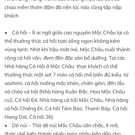
chao mềm thơm đậm đà nên lúc nào cũng tấp nập
khách
• Cá hồi – Ít ai ngờ giữa cao nguyên Mộc Châu lại có
thể thưởng thức cá hồi tươi sống ngon không kém
vùng lạnh. Nhờ khí hậu mát mẻ, Mộc Châu nuôi thành
công cá hồi vân, đem đến đặc sản bổ dưỡng. Tại các
Nhà hàng Cá Hồi ở Mộc Châu thực khách có thể
thưởng thức một set 7 món cá hồi chế biến đủ kiểu: từ
sashimi, cá hồi nướng mắc khén, chiên giòn, đến lẩu
và cháo cá hồi (Nhà hàng Xuân Bắc, Hoa Mộc Châu
cs2, Cá hồi 64, Nhà hàng cá hồi Mộc Châu, Nhà hàng
cá hồi Chiềng Đi, Cá hồi Tám Béo, Thanh Bảy, Cá hồi
Hang Dơi, Cá hồi 26)
• Dê núi – Thịt dê núi Mộc Châu săn chắc, ít mỡ,
được chế biến thành nhiều món nhậu hấp dẫn cho