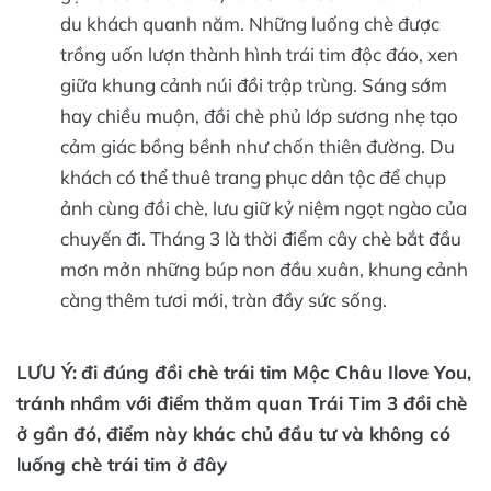
du khách quanh năm. Những luống chè được
trồng uốn lượn thành hình trái tim độc đáo, xen
giữa khung cảnh núi đồi trập trùng. Sáng sớm
hay chiều muộn, đồi chè phủ lớp sương nhẹ tạo
cảm giác bồng bềnh như chốn thiên đường. Du
khách có thể thuê trang phục dân tộc để chụp
ảnh cùng đồi chè, lưu giữ kỷ niệm ngọt ngào của
chuyến đi. Tháng 3 là thời điểm cây chè bắt đầu
mơn mởn những búp non đầu xuân, khung cảnh
càng thêm tươi mới, tràn đầy sức sống.
LƯU Ý:
đi đúng đồi chè trái tim Mộc Châu Ilove You,
tránh nhầm với điểm thăm quan Trái Tim 3 đồi chè
ở gần đó, điểm này khác chủ đầu tư và không có
luống chè trái tim ở đây