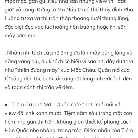
mộc mạc, gần gũi kiểu nhà sàn nhưng view thì “đắt
giá” vô cùng. Đứng từ Mu Náu Ơi có thể thấy đỉnh Pha
Luông từ xa và thị trấn thấp thoáng dưới thung lũng,
đặc biệt đẹp vào lúc hoàng hôn buông hoặc khi săn
mây sớm mai
. Nhâm nhi tách cà phê ấm giữa làn mây bảng lảng và
nắng vàng dịu, du khách sẽ hiểu vì sao nơi đây được ví
như “thiên đường mây” của Mộc Châu. Quán mở cửa
từ sáng đến tối, buổi tối cũng rất lung linh với ánh đèn
và toàn cảnh thị trấn về đêm.
• Tiệm Cà phê Mơ – Quán cafe “hot” mới nổi với
view đồi chè xanh mướt. Tiệm nằm sâu trong một con
hẻm nhỏ gần thị trấn, không gian thiết kế phong cách
Hàn Quốc nhẹ nhàng, trong trẻo. Điểm nhấn của Tiệm