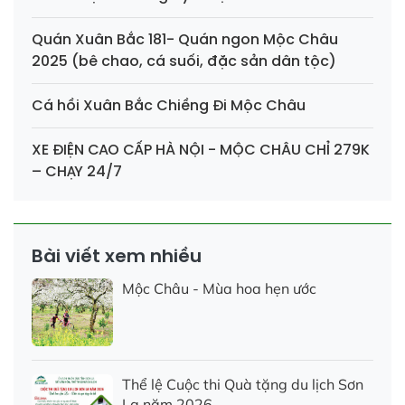
Quán Xuân Bắc 181- Quán ngon Mộc Châu
2025 (bê chao, cá suối, đặc sản dân tộc)
Cá hồi Xuân Bắc Chiềng Đi Mộc Châu
XE ĐIỆN CAO CẤP HÀ NỘI - MỘC CHÂU CHỈ 279K
– CHẠY 24/7
Bài viết xem nhiều
Mộc Châu - Mùa hoa hẹn ước
Thể lệ Cuộc thi Quà tặng du lịch Sơn
La năm 2026