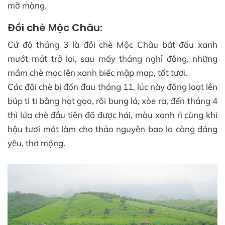
mỡ màng.
Đồi chè Mộc Châu:
Cứ độ tháng 3 là đồi chè Mộc Châu bắt đầu xanh
mướt mát trở lại, sau mấy tháng nghỉ đông, những
mầm chè mọc lên xanh biếc mập mạp, tốt tươi.
Các đồi chè bị đốn đau tháng 11, lúc này đồng loạt lên
búp ti ti bằng hạt gạo, rồi bung lá, xòe ra, đến tháng 4
thì lứa chè đầu tiên đã được hái, màu xanh rì cùng khí
hậu tươi mát làm cho thảo nguyên bao la càng đáng
yêu, thơ mộng.