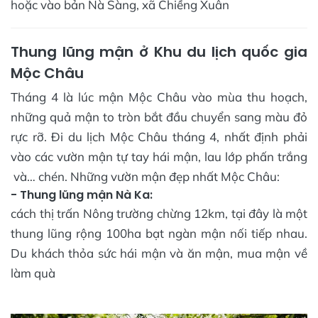
hoặc vào bản Nà Sàng, xã Chiềng Xuân
Thung lũng mận ở Khu du lịch quốc gia
Mộc Châu
Tháng 4 là lúc mận Mộc Châu vào mùa thu hoạch,
những quả mận to tròn bắt đầu chuyển sang màu đỏ
rực rỡ. Đi du lịch Mộc Châu tháng 4, nhất định phải
vào các vườn mận tự tay hái mận, lau lớp phấn trắng
và… chén. Những vườn mận đẹp nhất Mộc Châu:
- Thung lũng mận Nà Ka:
cách thị trấn Nông trường chừng 12km, tại đây là một
thung lũng rộng 100ha bạt ngàn mận nối tiếp nhau.
Du khách thỏa sức hái mận và ăn mận, mua mận về
làm quà