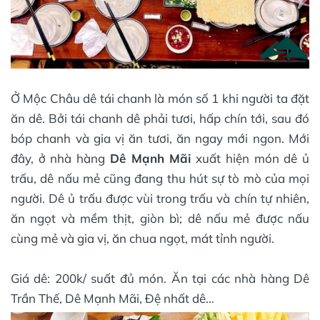
Ở Mộc Châu dê tái chanh là món số 1 khi người ta đặt
ăn dê. Bởi tái chanh dê phải tươi, hấp chín tới, sau đó
bóp chanh và gia vị ăn tươi, ăn ngay mới ngon. Mới
đây, ở nhà hàng
Dê Mạnh Mãi
xuất hiện món dê ủ
trấu, dê nấu mẻ cũng đang thu hút sự tò mò của mọi
người. Dê ủ trấu được vùi trong trấu và chín tự nhiên,
ăn ngọt và mềm thịt, giòn bì; dê nấu mẻ được nấu
cùng mẻ và gia vị, ăn chua ngọt, mát tỉnh người.
Giá dê: 200k/ suất đủ món. Ăn tại các nhà hàng Dê
Trần Thế, Dê Mạnh Mãi, Đệ nhất dê…