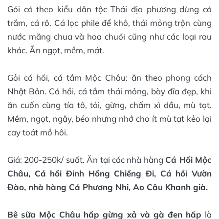
Gỏi cá theo kiểu dân tộc Thái địa phương dùng cá
trắm, cá rô. Cá lọc phile để khô, thái mỏng trộn cùng
nước măng chua và hoa chuối cũng như các loại rau
khác. Ăn ngọt, mềm, mát.
Gỏi cá hồi, cá tầm Mộc Châu: ăn theo phong cách
Nhật Bản. Cá hồi, cá tầm thái mỏng, bày đĩa đẹp, khi
ăn cuốn cùng tía tô, tỏi, gừng, chấm xì dầu, mù tạt.
Mềm, ngọt, ngậy, béo nhưng nhớ cho ít mù tạt kẻo lại
cay toát mồ hôi.
Giá: 200-250k/ suất. Ăn tại các nhà hàng
Cá Hồi Mộc
Châu, Cá hồi Đinh Hồng Chiềng Đi, Cá hồi Vườn
Đào, nhà hàng Cá Phương Nhi, Ao Câu Khanh già.
Bê sữa Mộc Châu hấp gừng xả và gà đen hấp
là