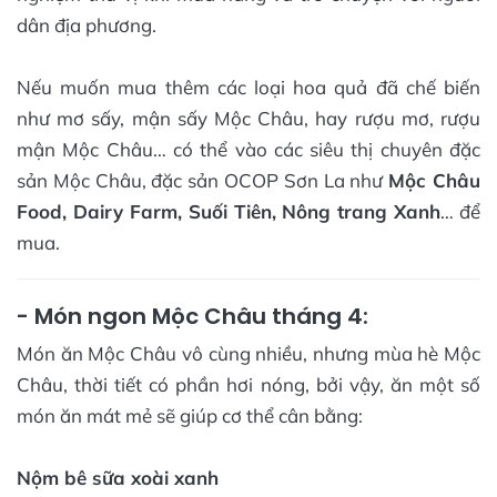
dân địa phương.
Nếu muốn mua thêm các loại hoa quả đã chế biến
như mơ sấy, mận sấy Mộc Châu, hay rượu mơ, rượu
mận Mộc Châu… có thể vào các siêu thị chuyên đặc
sản Mộc Châu, đặc sản OCOP Sơn La như
Mộc Châu
Food, Dairy Farm, Suối Tiên, Nông trang Xanh
… để
mua.
- Món ngon Mộc Châu tháng 4:
Món ăn Mộc Châu vô cùng nhiều, nhưng mùa hè Mộc
Châu, thời tiết có phần hơi nóng, bởi vậy, ăn một số
món ăn mát mẻ sẽ giúp cơ thể cân bằng:
Nộm bê sữa xoài xanh