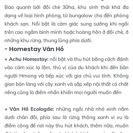
Bao quanh bởi đồi chè 30ha, khu sinh thái khá đa
dạng về loại hình phòng, từ bungalow cho đến phòng
khách sạn. Nổi bật là cảm giác sung sướng khi ngồi
trên cao ngắm bình mình hoặc hoàng hôn ở đồi chè, ở
những khu rừng, thung lũng phía dưới.
- Homestay Vân Hồ
+ Achu Homestay:
nổi bật và thu hút bằng cách đánh
vào cảm xúc lạ lẫm, thú vị của du khách khi đến bản
người Hmong và tiếp xúc với gia chủ vui tính. Không
gian bản làng với cây xanh và sắp xếp nội thất có chất
riêng cũng là điểm nhấn khiến mọi người muốn đến
+ Vân Hồ Ecologde:
những ngôi nhà nhỏ xinh nằm
dưới chân đồi, phía sau là rừng thông xanh vi vu là
điểm cộng để nơi này thu hút khách, thêm nữa, muốn