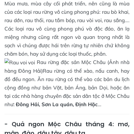
Mùa mưa, mùa cây cối phát triển, nên cũng là mùa
của các loại rau rừng vô cùng phong phú: rau bò khai,
rau dớn, rau thối, rau tầm bóp, rau vòi voi, rau sắng….
Các loại rau vô cùng phong phú và độc đáo, ăn lạ
miệng nhưng cũng rất ngon và quan trọng nhất là
sạch vì chúng được hái trên rừng tự nhiên chứ không
chăm bón, hay sử dụng các loại thuốc, phân.
Rau rừng đặc sản Mộc Châu (Ảnh nhà
hàng Đông Hải)Rau rừng có thể xào, nấu canh, hay
đồ đều ngon. Ăn rau rừng có thể vào các bản du lịch
cộng đồng như bản Vặt, bản Áng, bản Dọi, hoặc ăn
tại các nhà hàng chuyên đặc sản dân tộc ở Mộc Châu
như:
Đông Hải, Sơn La quán, Định Hặc
…
- Quả ngon Mộc Châu tháng 4: mơ,
mận, đào, dâu tây, dâu ta.