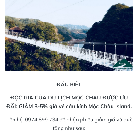
ĐẶC BIỆT
ĐỘC GIẢ CỦA DU LỊCH MỘC CHÂU ĐƯỢC ƯU
ĐÃI: GIẢM 3-5% giá vé cầu kính Mộc Châu Island.
Liên hệ: 0974 699 734 để nhận phiếu giảm giá và quà
tặng như sau: