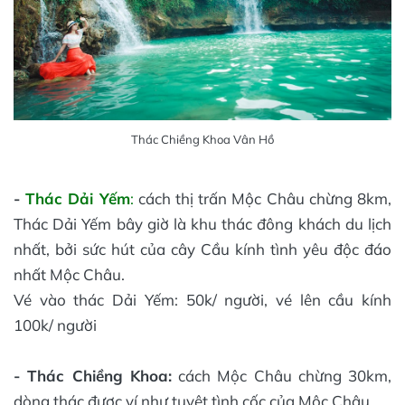
Thác Chiềng Khoa Vân Hồ
-
Thác Dải Yếm
:
cách thị trấn Mộc Châu chừng 8km,
Thác Dải Yếm bây giờ là khu thác đông khách du lịch
nhất, bởi sức hút của cây Cầu kính tình yêu độc đáo
nhất Mộc Châu.
Vé vào thác Dải Yếm: 50k/ người, vé lên cầu kính
100k/ người
- Thác Chiềng Khoa:
cách Mộc Châu chừng 30km,
dòng thác được ví như tuyệt tình cốc của Mộc Châu.