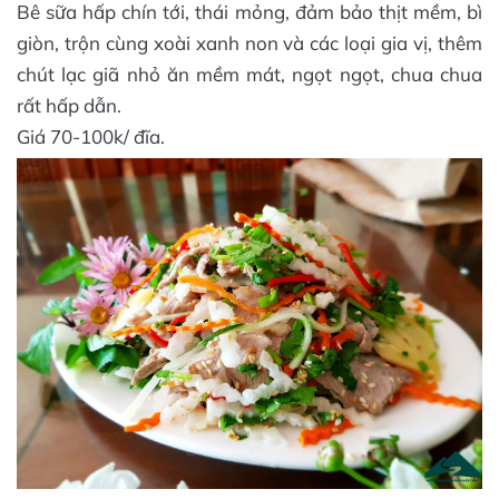
Bê sữa hấp chín tới, thái mỏng, đảm bảo thịt mềm, bì
giòn, trộn cùng xoài xanh non và các loại gia vị, thêm
chút lạc giã nhỏ ăn mềm mát, ngọt ngọt, chua chua
rất hấp dẫn.
Giá 70-100k/ đĩa.