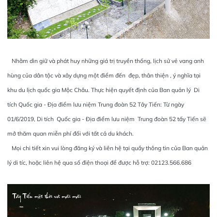
Nhằm dìn giữ và phát huy những giá trị truyền thống, lịch sử vẻ vang anh
hùng của dân tộc và xây dựng một điểm đến đẹp, thân thiện , ý nghĩa tại
khu du lịch quốc gia Mộc Châu. Thực hiện quyết định của Ban quản lý Di
tích Quốc gia - Địa điểm lưu niệm Trung đoàn 52 Tây Tiến: Từ ngày
01/6/2019, Di tích Quốc gia - Địa điểm lưu niệm Trung đoàn 52 tấy Tiến sẽ
mở thăm quan miễn phí đối với tất cả du khách.
Mọi chi tiết xin vui lòng đăng ký và liên hệ tại quầy thông tin của Ban quản
lý di tíc, hoặc liên hệ qua số điện thoại để được hỗ trợ: 02123.566.686