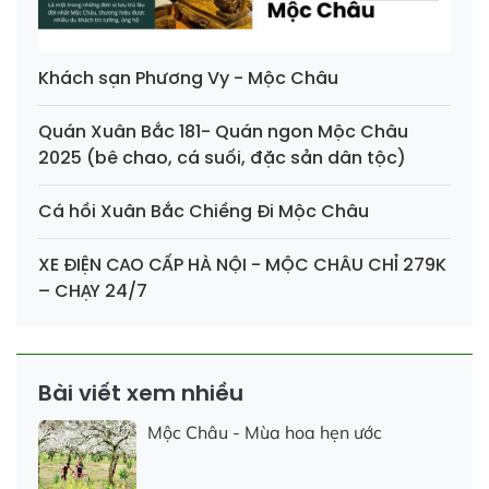
Khách sạn Phương Vy - Mộc Châu
Quán Xuân Bắc 181- Quán ngon Mộc Châu
2025 (bê chao, cá suối, đặc sản dân tộc)
Cá hồi Xuân Bắc Chiềng Đi Mộc Châu
XE ĐIỆN CAO CẤP HÀ NỘI - MỘC CHÂU CHỈ 279K
– CHẠY 24/7
Bài viết xem nhiều
Mộc Châu - Mùa hoa hẹn ước