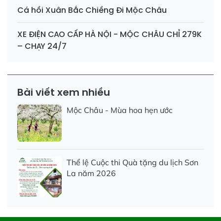
Cá hồi Xuân Bắc Chiềng Đi Mộc Châu
XE ĐIỆN CAO CẤP HÀ NỘI - MỘC CHÂU CHỈ 279K
– CHẠY 24/7
Bài viết xem nhiều
Mộc Châu - Mùa hoa hẹn ước
Thể lệ Cuộc thi Quà tặng du lịch Sơn
La năm 2026