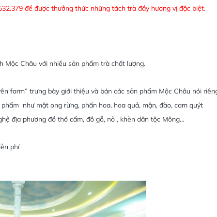
532.379 để được thưởng thức những tách trà đầy hương vị đặc biệt.
h Mộc Châu với nhiều sản phẩm trà chất lượng.
yên farm” trưng bày giới thiệu và bán các sản phẩm Mộc Châu nói riên
ản phẩm như mật ong rừng, phấn hoa, hoa quả, mận, đào, cam quýt
nghệ địa phương đồ thổ cẩm, đồ gỗ, nỏ , khèn dân tộc Mông…
iễn phí