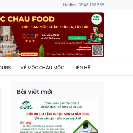
Hotline: 0946.166.538
TOURS
VỀ MỘC CHÂU MỘC
LIÊN HỆ
Bài viết mới