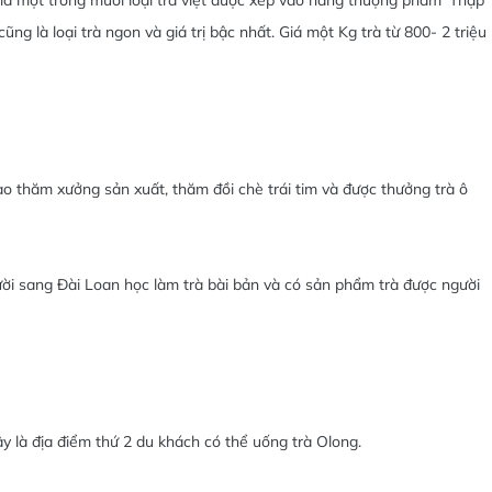
ũng là loại trà ngon và giá trị bậc nhất. Giá một Kg trà từ 800- 2 triệu
o thăm xưởng sản xuất, thăm đồi chè trái tim và được thưởng trà ô
ời sang Đài Loan học làm trà bài bản và có sản phẩm trà được người
y là địa điểm thứ 2 du khách có thể uống trà Olong.