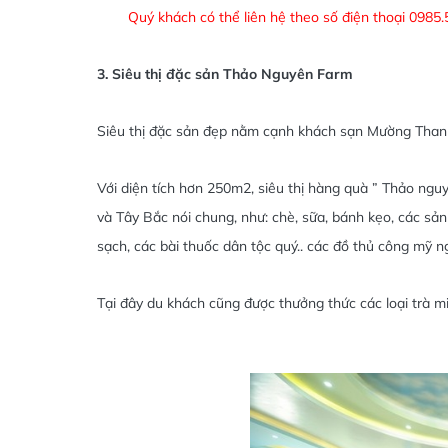
Quý khách có thể liên hệ theo số điện thoại 0985.
3. Siêu thị đặc sản Thảo Nguyên Farm
Siêu thị đặc sản đẹp nằm cạnh khách sạn Mường Than
Với diện tích hơn 250m2, siêu thị hàng quà ” Thảo ngu
và Tây Bắc nói chung, như: chè, sữa, bánh kẹo, các s
sạch, các bài thuốc dân tộc quý.. các đồ thủ công mỹ 
Tại đây du khách cũng được thưởng thức các loại trà m