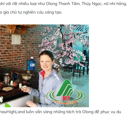
phí với rất nhiều loại như Olong Thanh Tâm, Thúy Ngọc, nữ nhi hồng,
o gia chủ tự nghiên cứu sáng tạo.
cChauHighLand luôn sẵn sàng những tách trà Olong để phục vụ du