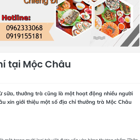
í tại Mộc Châu
ừ sữa, thưởng trà cũng là một hoạt động nhiều người
âu xin giới thiệu một số địa chỉ thưởng trà Mộc Châu
 là một trong mười loại trà việt được xếp vào hàng thượng phẩm 'Thập