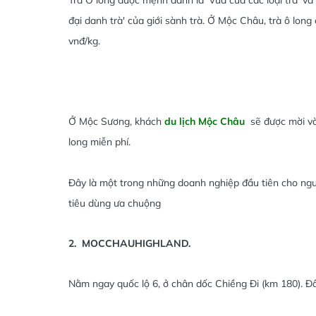
đại danh trà' của giới sành trà. Ở Mộc Châu, trà ô long c
vnđ/kg.
Ở Mộc Sương, khách
du lịch Mộc Châu
sẽ được mời và
long miễn phí.
Đây là một trong những doanh nghiệp đầu tiên cho ngư
tiêu dùng ưa chuộng
2. MOCCHAUHIGHLAND.
Nằm ngay quốc lộ 6, ở chân dốc Chiềng Đi (km 180). Đâ