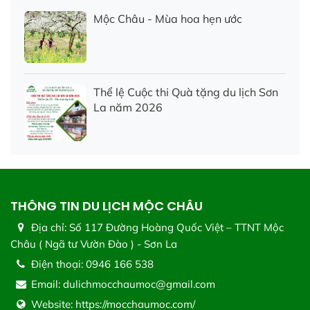
Mộc Châu - Mùa hoa hẹn ước
Thể lệ Cuộc thi Quà tặng du lịch Sơn
La năm 2026
THÔNG TIN DU LỊCH MỘC CHÂU
Địa chỉ:
Số 117 Đường Hoàng Quốc Việt – TTNT Mộc
Châu ( Ngã tư Vườn Đào ) - Sơn La
Điện thoại:
0946 166 538
Email:
dulichmocchaumoc@gmail.com
Website:
https://mocchaumoc.com/