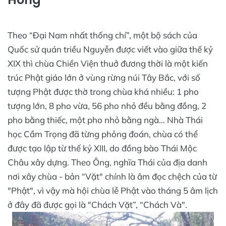
Theo “Đại Nam nhất thống chí”, một bộ sách của
Quốc sử quán triều Nguyễn được viết vào giữa thế kỷ
XIX thì chùa Chiền Viện thuở đương thời là một kiến
trúc Phật giáo lớn ở vùng rừng núi Tây Bắc, với số
tượng Phật được thờ trong chùa khá nhiều: 1 pho
tượng lớn, 8 pho vừa, 56 pho nhỏ đều bằng đồng, 2
pho bằng thiếc, một pho nhỏ bằng ngà… Nhà Thái
học Cầm Trọng đã từng phỏng đoán, chùa có thể
được tạo lập từ thế kỷ XIII, do đồng bào Thái Mộc
Châu xây dựng. Theo Ông, nghĩa Thái của địa danh
nơi xây chùa - bản “Vặt" chính là âm đọc chệch của từ
"Phật", vì vậy mà hội chùa lễ Phật vào tháng 5 âm lịch
ở đây đã được gọi là "Chách Vặt”, “Chách Và".