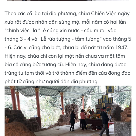
Theo các cố lão tại địa phương, chùa Chiền Viện ngày
xưa rất được nhân dân sùng mộ, mỗi năm có hai lần
“chính việc” là “Lễ cúng xin nước - cầu mưa” vào
tháng 3 - 4 và “Lễ rửa tượng - tắm tượng” vào tháng 5
- 6. Các vị cũng cho biết, chùa bị đổ nát từ năm 1947.
Hiện nay, chùa chỉ còn lại một nền chùa và một tấm
bia cổ cùng bức tường cũ. Hiện nay, chùa đang được
trùng tu tạm thời và trở thành điểm đến của đông đảo
phật tử cũng như người dân địa phương