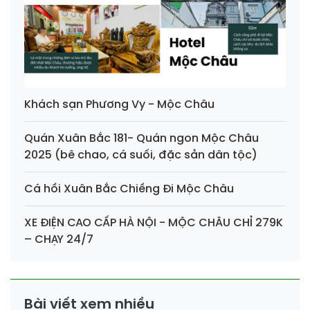
Khách sạn Phương Vy - Mộc Châu
Quán Xuân Bắc 181- Quán ngon Mộc Châu
2025 (bê chao, cá suối, đặc sản dân tộc)
Cá hồi Xuân Bắc Chiềng Đi Mộc Châu
XE ĐIỆN CAO CẤP HÀ NỘI - MỘC CHÂU CHỈ 279K
– CHẠY 24/7
Bài viết xem nhiều