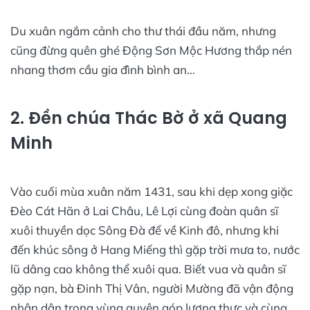
Du xuân ngắm cảnh cho thư thái đầu năm, nhưng
cũng đừng quên ghé Động Sơn Mộc Hương thắp nén
nhang thơm cầu gia đình bình an…
2. Đền chúa Thác Bờ ở xã Quang
Minh
Vào cuối mùa xuân năm 1431, sau khi dẹp xong giặc
Đèo Cát Hãn ở Lai Châu, Lê Lợi cùng đoàn quân sĩ
xuôi thuyền dọc Sông Đà để về Kinh đô, nhưng khi
đến khúc sông ở Hang Miếng thì gặp trời mưa to, nước
lũ dâng cao không thể xuôi qua. Biết vua và quân sĩ
gặp nạn, bà Đinh Thị Vân, người Mường đã vận động
nhân dân trong vùng quyên góp lương thực và cùng