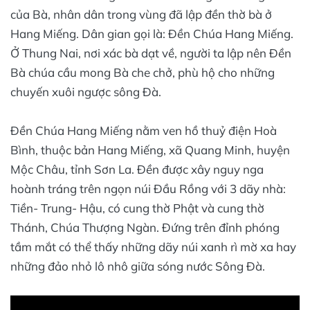
của Bà, nhân dân trong vùng đã lập đền thờ bà ở
Hang Miếng. Dân gian gọi là: Đền Chúa Hang Miếng.
Ở Thung Nai, nơi xác bà dạt về, người ta lập nên Đền
Bà chúa cầu mong Bà che chở, phù hộ cho những
chuyến xuôi ngược sông Đà.
Đền Chúa Hang Miếng nằm ven hồ thuỷ điện Hoà
Bình, thuộc bản Hang Miếng, xã Quang Minh, huyện
Mộc Châu, tỉnh Sơn La. Đền được xây nguy nga
hoành tráng trên ngọn núi Đầu Rồng với 3 dãy nhà:
Tiền- Trung- Hậu, có cung thờ Phật và cung thờ
Thánh, Chúa Thượng Ngàn. Đứng trên đỉnh phóng
tầm mắt có thể thấy những dãy núi xanh rì mờ xa hay
những đảo nhỏ lô nhô giữa sóng nước Sông Đà.