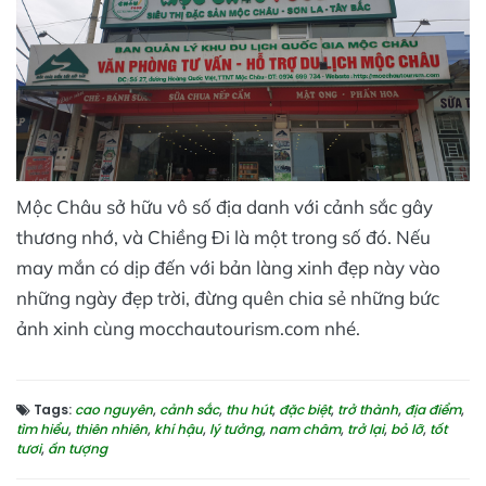
Mộc Châu sở hữu vô số địa danh với cảnh sắc gây
thương nhớ, và Chiềng Đi là một trong số đó. Nếu
may mắn có dịp đến với bản làng xinh đẹp này vào
những ngày đẹp trời, đừng quên chia sẻ những bức
ảnh xinh cùng mocchautourism.com nhé.
Tags:
cao nguyên
,
cảnh sắc
,
thu hút
,
đặc biệt
,
trở thành
,
địa điểm
,
tìm hiểu
,
thiên nhiên
,
khí hậu
,
lý tưởng
,
nam châm
,
trở lại
,
bỏ lỡ
,
tốt
tươi
,
ấn tượng