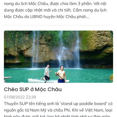
nang du lịch Mộc Châu, được chia làm 3 phần. Với nội
dung được cập nhật mới và chi tiết. Cẩm nang du lịch
Mộc Châu do UBND huyện Mộc Châu phát...
Chèo SUP ở Mộc Châu
07/08/2022 22:39
Thuyền SUP tên tiếng anh là 'stand up paddle board' có
nguồn gốc từ Nam Mỹ và châu Phi. Khi về Việt Nam, loại
hình này được giới trẻ ủng hộ nhiệt tình nhờ sự đơn giản.