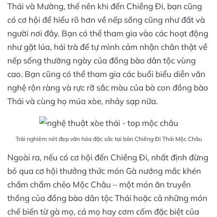
Thái và Mường, thế nên khi đến Chiềng Đi, bạn cũng
có cơ hội để hiểu rõ hơn về nếp sống cũng như đất và
người nơi đây. Bạn có thể tham gia vào các hoạt động
như gặt lúa, hái trà để tự mình cảm nhận chân thật về
nếp sống thường ngày của đồng bào dân tộc vùng
cao. Bạn cũng có thể tham gia các buổi biểu diễn văn
nghệ rộn ràng và rực rỡ sắc màu của bà con đồng bào
Thái và cùng họ múa xòe, nhảy sạp nữa.
Trải nghiệm nét đẹp văn hóa đặc sắc tại bản Chiềng Đi Thái Mộc Châu
Ngoài ra, nếu có cơ hội đến Chiềng Đi, nhất định đừng
bỏ qua cơ hội thưởng thức món Gà nướng mắc khén
chấm chẩm chẻo Mộc Châu – một món ăn truyền
thống của đồng bào dân tộc Thái hoặc cả những món
chế biến từ gà mọ, cá mọ hay cơm cốm đặc biệt của