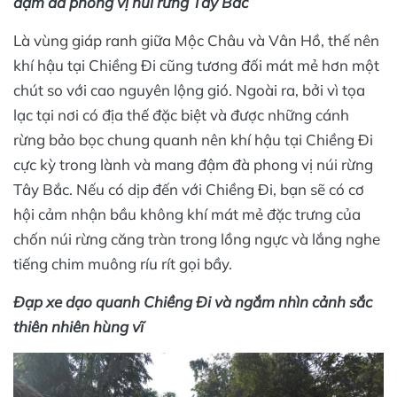
đậm đà phong vị núi rừng Tây Bắc
Là vùng giáp ranh giữa Mộc Châu và Vân Hồ, thế nên
khí hậu tại Chiềng Đi cũng tương đối mát mẻ hơn một
chút so với cao nguyên lộng gió. Ngoài ra, bởi vì tọa
lạc tại nơi có địa thế đặc biệt và được những cánh
rừng bảo bọc chung quanh nên khí hậu tại Chiềng Đi
cực kỳ trong lành và mang đậm đà phong vị núi rừng
Tây Bắc. Nếu có dịp đến với Chiềng Đi, bạn sẽ có cơ
hội cảm nhận bầu không khí mát mẻ đặc trưng của
chốn núi rừng căng tràn trong lồng ngực và lắng nghe
tiếng chim muông ríu rít gọi bầy.
Đạp xe dạo quanh Chiềng Đi và ngắm nhìn cảnh sắc
thiên nhiên hùng vĩ