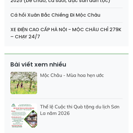
2025 (bê chao, cá suối, đặc sản dân tộc)
Cá hồi Xuân Bắc Chiềng Đi Mộc Châu
XE ĐIỆN CAO CẤP HÀ NỘI - MỘC CHÂU CHỈ 279K
– CHẠY 24/7
Bài viết xem nhiều
Mộc Châu - Mùa hoa hẹn ước
Thể lệ Cuộc thi Quà tặng du lịch Sơn
La năm 2026