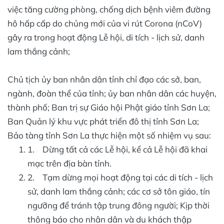
việc tăng cường phòng, chống dịch bệnh viêm đường
hô hấp cấp do chủng mới của vi rút Corona (nCoV)
gây ra trong hoạt động Lễ hội, di tích - lịch sử, danh
lam thắng cảnh;
Chủ tịch ủy ban nhân dân tỉnh chỉ đạo các sở, ban,
ngành, đoàn thể của tỉnh; ủy ban nhân dân các huyện,
thành phố; Ban trị sự Giáo hội Phật giáo tỉnh Sơn La;
Ban Quản lý khu vực phát triển đô thị tỉnh Sơn La;
Bảo tàng tỉnh Sơn La thực hiện một số nhiệm vụ sau:
1. Dừng tất cả các Lễ hội, kể cả Lễ hội đã khai
mạc trên địa bàn tỉnh.
2. Tạm dừng mọi hoạt động tại các di tích - lịch
sử, danh lam thắng cảnh; các cơ sở tôn giáo, tín
ngưỡng để tránh tập trung đông người; Kịp thời
thông báo cho nhân dân và du khách thập