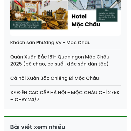
Khách sạn Phương Vy - Mộc Châu
Quán Xuân Bắc 181- Quán ngon Mộc Châu
2025 (bê chao, cá suối, đặc sản dân tộc)
Cá hồi Xuân Bắc Chiềng Đi Mộc Châu
XE ĐIỆN CAO CẤP HÀ NỘI - MỘC CHÂU CHỈ 279K
– CHẠY 24/7
Bài viết xem nhiều