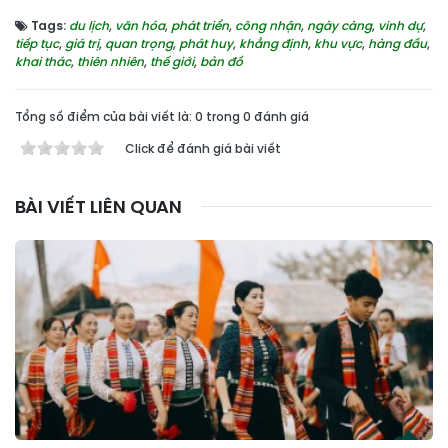
Tags:
du lịch
,
văn hóa
,
phát triển
,
công nhận
,
ngày càng
,
vinh dự
,
tiếp tục
,
giá trị
,
quan trọng
,
phát huy
,
khẳng định
,
khu vực
,
hàng đầu
,
khai thác
,
thiên nhiên
,
thế giới
,
bản đồ
Tổng số điểm của bài viết là: 0 trong 0 đánh giá
Click để đánh giá bài viết
BÀI VIẾT LIÊN QUAN