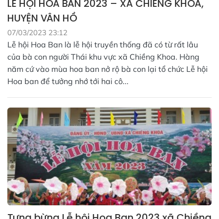
LỄ HỘI HOA BAN 2023 – XÃ CHIỀNG KHOA,
HUYỆN VÂN HỒ
07/03/2023 23:12
Lễ hội Hoa Ban là lễ hội truyền thống đã có từ rất lâu
của bà con người Thái khu vực xã Chiềng Khoa. Hàng
năm cứ vào mùa hoa ban nở rộ bà con lại tổ chức Lễ hội
Hoa ban để tưởng nhớ tới hai cô...
Tưng bừng Lễ hội Hoa Ban 2023 xã Chiềng