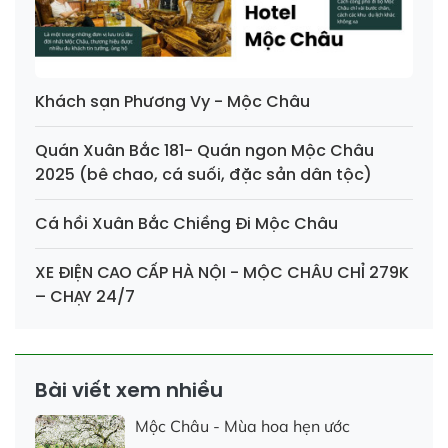
Khách sạn Phương Vy - Mộc Châu
Quán Xuân Bắc 181- Quán ngon Mộc Châu
2025 (bê chao, cá suối, đặc sản dân tộc)
Cá hồi Xuân Bắc Chiềng Đi Mộc Châu
XE ĐIỆN CAO CẤP HÀ NỘI - MỘC CHÂU CHỈ 279K
– CHẠY 24/7
Bài viết xem nhiều
Mộc Châu - Mùa hoa hẹn ước