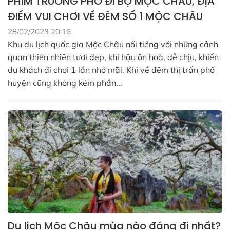
PHIM TRƯỜNG PHỐ ĐI BỘ MỘC CHÂU, ĐỊA
ĐIỂM VUI CHƠI VỀ ĐÊM SỐ 1 MỘC CHÂU
28/02/2023 20:16
Khu du lịch quốc gia Mộc Châu nổi tiếng với những cảnh
quan thiên nhiên tươi đẹp, khí hậu ôn hoà, dễ chịu, khiến
du khách đi chơi 1 lần nhớ mãi. Khi về đêm thị trấn phố
huyện cũng không kém phần...
Du lịch Mộc Châu mùa nào đáng đi nhất?