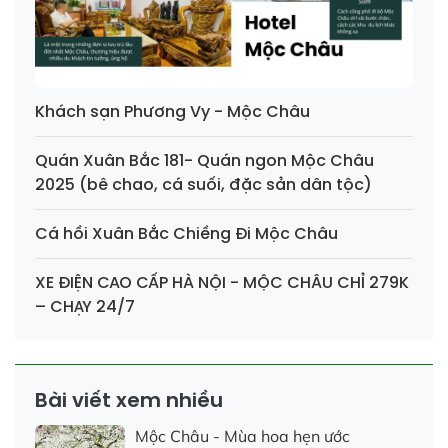
Khách sạn Phương Vy - Mộc Châu
Quán Xuân Bắc 181- Quán ngon Mộc Châu
2025 (bê chao, cá suối, đặc sản dân tộc)
Cá hồi Xuân Bắc Chiềng Đi Mộc Châu
XE ĐIỆN CAO CẤP HÀ NỘI - MỘC CHÂU CHỈ 279K
– CHẠY 24/7
Bài viết xem nhiều
Mộc Châu - Mùa hoa hẹn ước