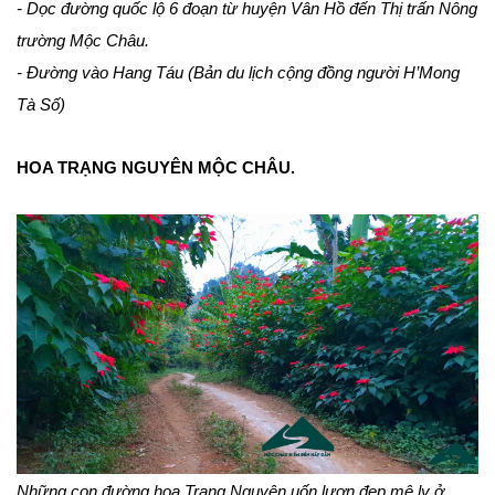
- Dọc đường quốc lộ 6 đoạn từ huyện Vân Hồ đến Thị trấn Nông
trường Mộc Châu.
- Đường vào Hang Táu (Bản du lịch cộng đồng người H’Mong
Tà Số)
HOA TRẠNG NGUYÊN MỘC CHÂU.
Những con đường hoa Trạng Nguyên uốn lượn đẹp mê ly ở