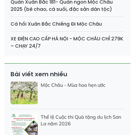
Quán Xuân Bắc 181- Quán ngon Mộc Châu
2025 (bê chao, cá suối, đặc sản dân tộc)
Cá hồi Xuân Bắc Chiềng Đi Mộc Châu
XE ĐIỆN CAO CẤP HÀ NỘI - MỘC CHÂU CHỈ 279K
– CHẠY 24/7
Bài viết xem nhiều
Mộc Châu - Mùa hoa hẹn ước
Thể lệ Cuộc thi Quà tặng du lịch Sơn
La năm 2026