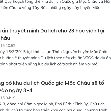
ệt Quy hoạch tổng thể khu du lịch Quốc gia Mộc Châu và Hội
c tiến đầu tư vùng Tây Bắc, những ngày này huyện Mộc
ấn thuyết minh Du lịch cho 23 học viên tại
Châu
015 10:52
ày 16/3/2015 tại khách sạn Thảo Nguyên huyện Mộc Châu,
p huấn về thuyết minh Du lịch theo tiêu chuẩn VTOS do dự án
rình phát triển năng lực du lịch có trách nhiệm với môi...
ng bố khu du lịch Quốc gia Mộc Châu sẽ tổ
vào ngày 3-4
015 04:19
-3, đồng chí Cầm Ngọc Minh, Phó Bí thư Tỉnh ủy, Chủ tịch
h đã chủ trì cuộc họp triển khai các nội dung, chương trình