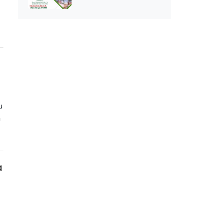
u
n
a