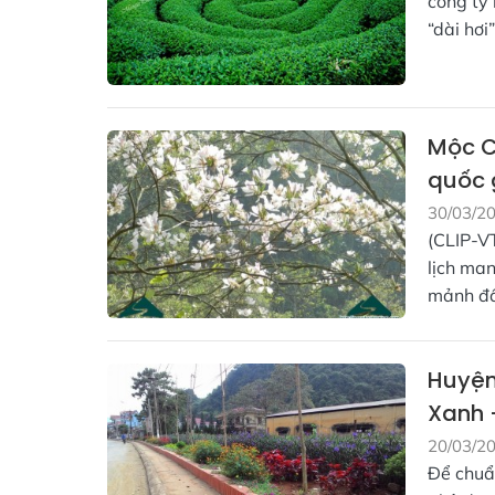
công ty
“dài hơi
Mộc C
quốc 
30/03/2
(CLIP-V
lịch man
mảnh đấ
Huyện
Xanh -
20/03/2
Để chuẩ