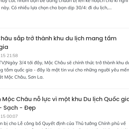
 hay các nhóm bạn bè đang chuẩn bị lên kế hoạch cho kì nghỉ
” này. Có nhiều lựa chọn cho bạn dịp 30/4: đi du lịch,...
hâu sắp trở thành khu du lịch mang tầm
gia
015 21:58
TV)Ngày 3/4 tới đây, Mộc Châu sẽ chính thức trở thành khu d
g tầm quốc gia - đây là một tin vui cho những người yêu mế
t Mộc Châu, Sơn La.
 Mộc Châu nỗ lực vì một khu Du lịch Quốc gi
 Sạch - Đẹp
015 00:07
n bị cho Lễ công bố Quyết định của Thủ tưởng Chính phủ về