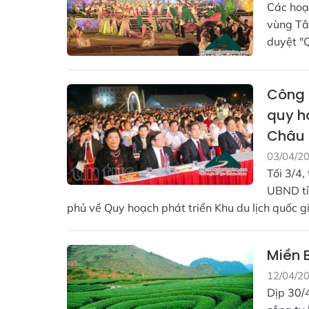
Các hoạt
vùng Tâ
duyệt "Q
Công 
quy h
Châu
03/04/2
Tối 3/4,
UBND tỉ
phủ về Quy hoạch phát triển Khu du lịch quốc 
Miền 
12/04/2
Dịp 30/