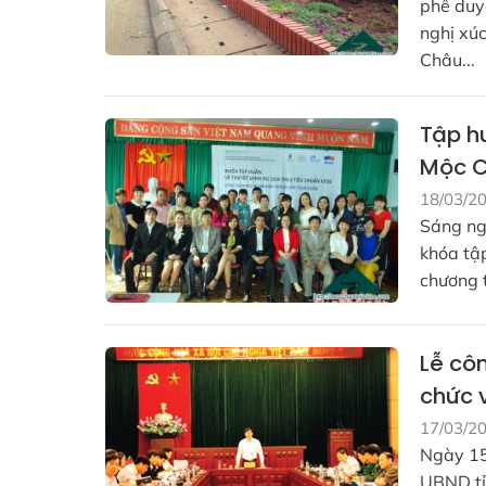
phê duy
nghị xú
Châu...
Tập hu
Mộc 
18/03/2
Sáng ng
khóa tậ
chương t
Lễ cô
chức 
17/03/2
Ngày 15
UBND tỉn