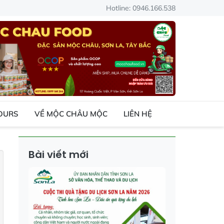
Hotline: 0946.166.538
TOURS
VỀ MỘC CHÂU MỘC
LIÊN HỆ
Bài viết mới