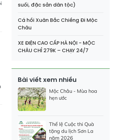
i
suối, đặc sản dân tộc)
Cá hồi Xuân Bắc Chiềng Đi Mộc
Châu
XE ĐIỆN CAO CẤP HÀ NỘI - MỘC
CHÂU CHỈ 279K – CHẠY 24/7
Bài viết xem nhiều
h
Mộc Châu - Mùa hoa
hẹn ước
5
Thể lệ Cuộc thi Quà
tặng du lịch Sơn La
năm 2026