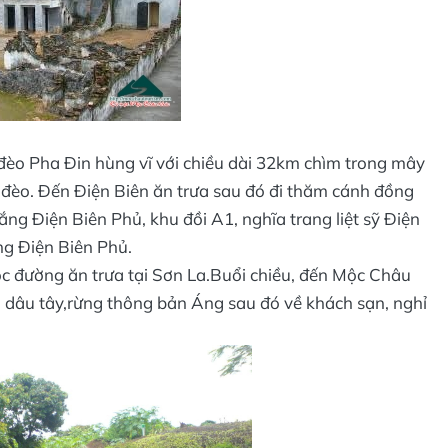
đèo Pha Đin hùng vĩ với chiều dài 32km chìm trong mây
đèo. Đến Điện Biên ăn trưa sau đó đi thăm cánh đồng
ng Ðiện Biên Phủ, khu đồi A1, nghĩa trang liệt sỹ Ðiện
ng Điện Biên Phủ.
c đường ăn trưa tại Sơn La.Buổi chiều, đến Mộc Châu
 dâu tây,rừng thông bản Áng sau đó về khách sạn, nghỉ