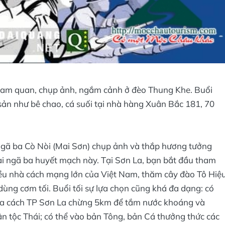
ham quan, chụp ảnh, ngắm cảnh ở đèo Thung Khe. Buổi
sản như bê chao, cá suối tại nhà hàng Xuân Bắc 181, 70
Ngã ba Cò Nòi (Mai Sơn) chụp ảnh và thắp hương tưởng
ại ngã ba huyết mạch này. Tại Sơn La, bạn bắt đầu tham
ều nhà cách mạng lớn của Việt Nam, thăm cây đào Tô Hiệ
dùng cơm tối. Buổi tối sự lựa chọn cũng khá đa dạng: có
La cách TP Sơn La chừng 5km để tắm nước khoáng và
n tộc Thái; có thể vào bản Tông, bản Cá thưởng thức các