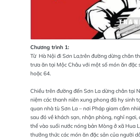
Chương trình 1:
Từ Hà Nội đi Sơn La,trên đường dừng chân t
trưa ăn tại Mộc Châu với một số món ăn đặc 
hoặc 64.
Chiều trên đường đến Sơn La dừng chân tại 
niệm các thanh niên xung phong đã hy sinh t
quan nhà tù Sơn La – nơi Pháp giam cầm nhi
sau đó về khách sạn, nhận phòng, nghỉ ngơi, 
thể vào suối nước nóng bản Mòng ở xã Hua 
thưởng thức các món ăn đặc sản của người dâ