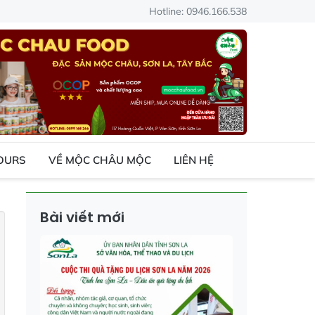
Hotline: 0946.166.538
TOURS
VỀ MỘC CHÂU MỘC
LIÊN HỆ
Bài viết mới