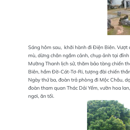
Sáng hôm sau, khởi hành đi Điện Biên. Vượt 
mù, dừng chân ngắm cảnh, chụp ảnh tại đỉnh 
Mường Thanh lịch sử, thăm bảo tàng chiến thắ
Biên, hầm Ðờ-Cát-Tơ-Ri, tượng đài chiến thắ
Ngày thứ ba, đoàn trả phòng đi Mộc Châu, dọ
đoàn tham quan Thác Dải Yếm, vườn hoa lan,
ngơi, ăn tối.