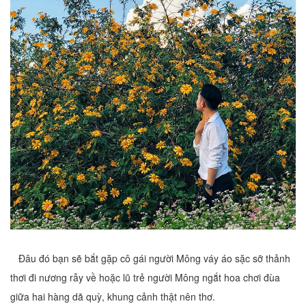
Đâu đó bạn sẽ bắt gặp cô gái người Mông váy áo sặc sỡ thảnh
thơi đi nương rẫy về hoặc lũ trẻ người Mông ngắt hoa chơi đùa
giữa hai hàng dã quỳ, khung cảnh thật nên thơ.