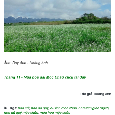
Ảnh: Duy Anh - Hoàng Anh
Tháng 11 - Mùa hoa dại Mộc Châu click tại đây
Tác giả:
Hoàng Anh
Tags:
hoa cải
,
hoa dã quỳ
,
du lịch mộc châu
,
hoa tam giác mạch
,
hoa dã quỳ mộc châu
,
mùa hoa mộc châu