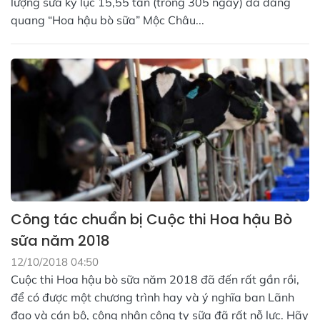
lượng sữa kỷ lục 15,55 tấn (trong 305 ngày) đã đăng
quang “Hoa hậu bò sữa” Mộc Châu...
Công tác chuẩn bị Cuộc thi Hoa hậu Bò
sữa năm 2018
12/10/2018 04:50
Cuộc thi Hoa hậu bò sữa năm 2018 đã đến rất gần rồi,
để có được một chương trình hay và ý nghĩa ban Lãnh
đạo và cán bộ, công nhân công ty sữa đã rất nỗ lực. Hãy