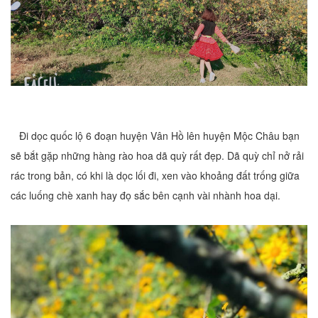
Đi dọc quốc lộ 6 đoạn huyện Vân Hồ lên huyện Mộc Châu bạn
sẽ bắt gặp những hàng rào hoa dã quỳ rất đẹp. Dã quỳ chỉ nở rải
rác trong bản, có khi là dọc lối đi, xen vào khoảng đất trống giữa
các luống chè xanh hay đọ sắc bên cạnh vài nhành hoa dại.