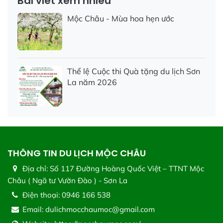
Bài viết xem nhiều
Mộc Châu - Mùa hoa hẹn ước
Thể lệ Cuộc thi Quà tặng du lịch Sơn
La năm 2026
THÔNG TIN DU LỊCH MỘC CHÂU
Địa chỉ:
Số 117 Đường Hoàng Quốc Việt – TTNT Mộc
Châu ( Ngã tư Vườn Đào ) - Sơn La
Điện thoại:
0946 166 538
Email:
dulichmocchaumoc@gmail.com