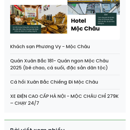
Khách sạn Phương Vy - Mộc Châu
Quán Xuân Bắc 181- Quán ngon Mộc Châu
2025 (bê chao, cá suối, đặc sản dân tộc)
Cá hồi Xuân Bắc Chiềng Đi Mộc Châu
XE ĐIỆN CAO CẤP HÀ NỘI - MỘC CHÂU CHỈ 279K
– CHẠY 24/7