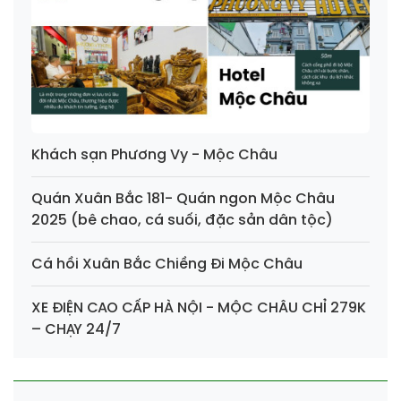
Khách sạn Phương Vy - Mộc Châu
Quán Xuân Bắc 181- Quán ngon Mộc Châu
2025 (bê chao, cá suối, đặc sản dân tộc)
Cá hồi Xuân Bắc Chiềng Đi Mộc Châu
XE ĐIỆN CAO CẤP HÀ NỘI - MỘC CHÂU CHỈ 279K
– CHẠY 24/7