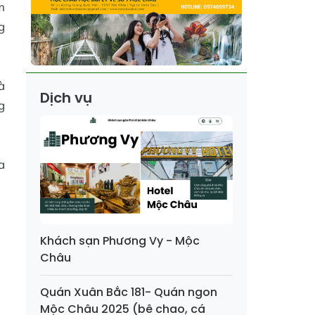
m
g
à
Dịch vụ
g
a
Khách sạn Phương Vy - Mộc
Châu
Quán Xuân Bắc 181- Quán ngon
Mộc Châu 2025 (bê chao, cá