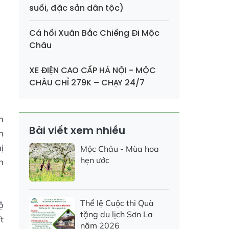
suối, đặc sản dân tộc)
Cá hồi Xuân Bắc Chiềng Đi Mộc
Châu
XE ĐIỆN CAO CẤP HÀ NỘI - MỘC
CHÂU CHỈ 279K – CHẠY 24/7
n
Bài viết xem nhiều
n
ị
Mộc Châu - Mùa hoa
hẹn ước
n
Thể lệ Cuộc thi Quà
ộ
tặng du lịch Sơn La
t
năm 2026