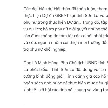
Các đại biểu dự Hội thảo đã thảo luận, tham
thực hiện Dự án GREAT tại tỉnh Sơn La và
phụ nữ trong thực hiện Dự án… Trong đó, tập
vụ du lịch; hỗ trợ phụ nữ giải quyết những th
còn được thông tin tóm tắt các cơ hội phát tr
và cấp, ngành nhằm cải thiện môi trường đầu 
trợ phụ nữ khởi nghiệp.
Ông Lò Minh Hùng, Phó Chủ tịch UBND tỉnh S
La phát biểu: “Tỉnh Sơn La đã, đang và sẽ 
cường bình đẳng giới. Tỉnh đánh giá cao hỗ 
ngân sách nhà nước để thực hiện mục tiêu gi
kinh tế - xã hội của tỉnh nói chung và vùng th