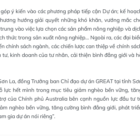
 góp ý kiến vào các phương pháp tiếp cận Dự án; kế hoạc
 phương hướng giải quyết những khó khăn, vướng mắc ch
 trung vào việc lựa chọn các sản phẩm nông nghiệp và dịc
ách thức trong sản xuất nông nghiệp… Ngoài ra, các đại biể
iển chính sách ngành, các chiến lược can thiệp về chính sác
tư, kinh doanh của tư nhân, cải thiện bình đẳng giới và h
ơn La, đồng Trưởng ban Chỉ đạo dự án GREAT tại tỉnh Sơ
nỗ lực hết mình trong mục tiêu giảm nghèo bền vững, tăn
trợ của Chính phủ Australia bên cạnh nguồn lực đầu tư t
ảm nghèo bền vững, tăng cường bình đẳng giới, phát triể
am gia dự án nói riêng”.