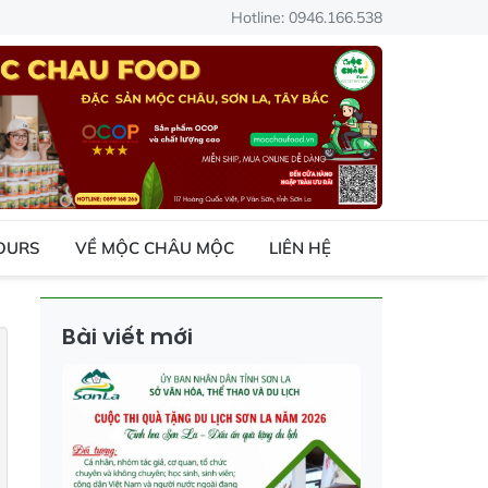
Hotline: 0946.166.538
TOURS
VỀ MỘC CHÂU MỘC
LIÊN HỆ
Bài viết mới