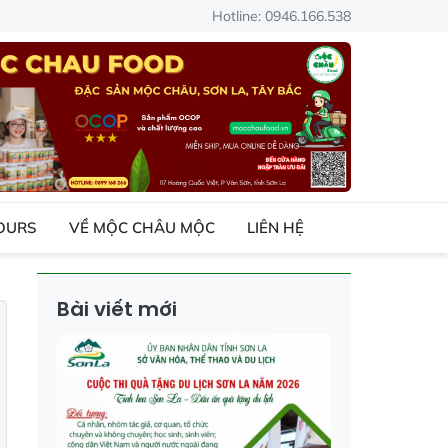
Hotline: 0946.166.538
TOURS
VỀ MỘC CHÂU MỘC
LIÊN HỆ
Bài viết mới