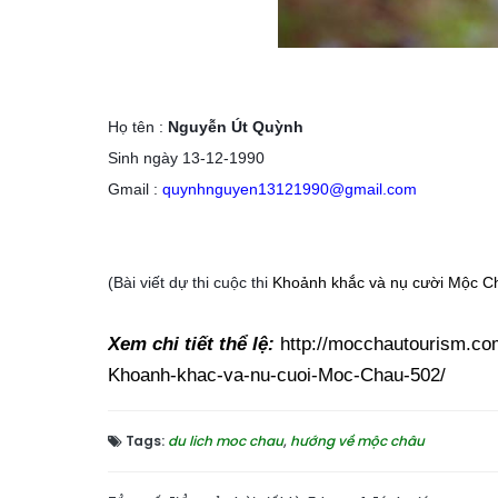
Họ tên :
Nguyễn Út Quỳnh
Sinh ngày 13-12-1990
Gmail :
quynhnguyen13121990@gmail.com
(Bài viết dự thi cuộc thi
Khoảnh khắc và nụ cười Mộc C
Xem chi tiết thể lệ:
http://mocchautourism.com
Khoanh-khac-va-nu-cuoi-Moc-Chau-502/
Tags:
du lich moc chau
,
hướng về mộc châu