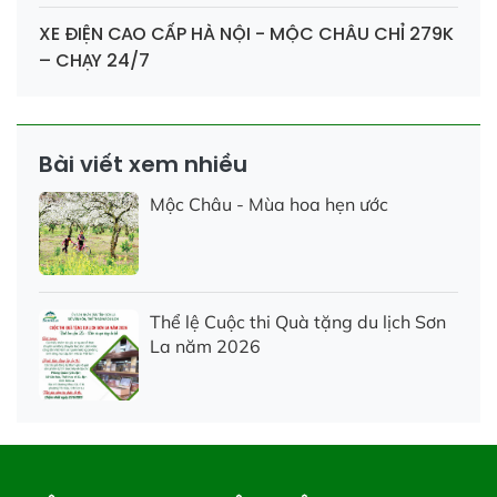
XE ĐIỆN CAO CẤP HÀ NỘI - MỘC CHÂU CHỈ 279K
– CHẠY 24/7
Bài viết xem nhiều
Mộc Châu - Mùa hoa hẹn ước
Thể lệ Cuộc thi Quà tặng du lịch Sơn
La năm 2026