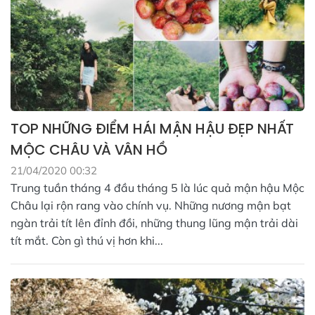
TOP NHỮNG ĐIỂM HÁI MẬN HẬU ĐẸP NHẤT
MỘC CHÂU VÀ VÂN HỒ
21/04/2020 00:32
Trung tuần tháng 4 đầu tháng 5 là lúc quả mận hậu Mộc
Châu lại rộn rang vào chính vụ. Những nương mận bạt
ngàn trải tít lên đỉnh đồi, những thung lũng mận trải dài
tít mắt. Còn gì thú vị hơn khi...