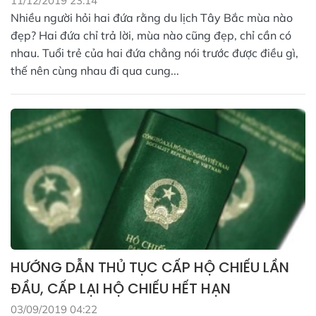
11/12/2019 23:14
Nhiều người hỏi hai đứa rằng du lịch Tây Bắc mùa nào
đẹp? Hai đứa chỉ trả lời, mùa nào cũng đẹp, chỉ cần có
nhau. Tuổi trẻ của hai đứa chẳng nói trước được điều gì,
thế nên cùng nhau đi qua cung...
HƯỚNG DẪN THỦ TỤC CẤP HỘ CHIẾU LẦN
ĐẦU, CẤP LẠI HỘ CHIẾU HẾT HẠN
03/09/2019 04:22