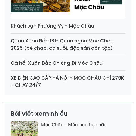
Khách sạn Phương Vy - Mộc Châu
Quán Xuân Bắc 181- Quán ngon Mộc Châu
2025 (bê chao, cá suối, đặc sản dân tộc)
Cá hồi Xuân Bắc Chiềng Đi Mộc Châu
XE ĐIỆN CAO CẤP HÀ NỘI - MỘC CHÂU CHỈ 279K
– CHẠY 24/7
Bài viết xem nhiều
Mộc Châu - Mùa hoa hẹn ước