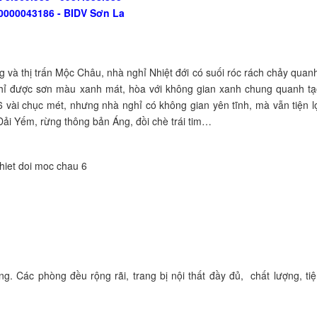
0000043186 - BIDV Sơn La
 và thị trấn Mộc Châu, nhà nghỉ Nhiệt đới có suối róc rách chảy quan
hỉ được sơn màu xanh mát, hòa với không gian xanh chung quanh tạ
 vài chục mét, nhưng nhà nghỉ có không gian yên tĩnh, mà vẫn tiện l
i Yếm, rừng thông bản Áng, đồi chè trái tim…
Các phòng đều rộng rãi, trang bị nội thất đầy đủ, chất lượng, tiệ