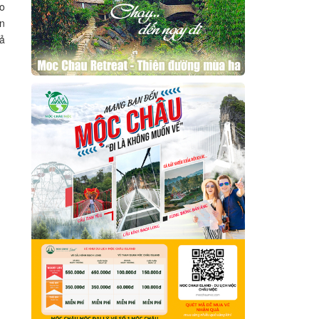
o
an
rả