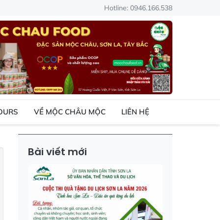
Hotline: 0946.166.538
TOURS
VỀ MỘC CHÂU MỘC
LIÊN HỆ
Bài viết mới