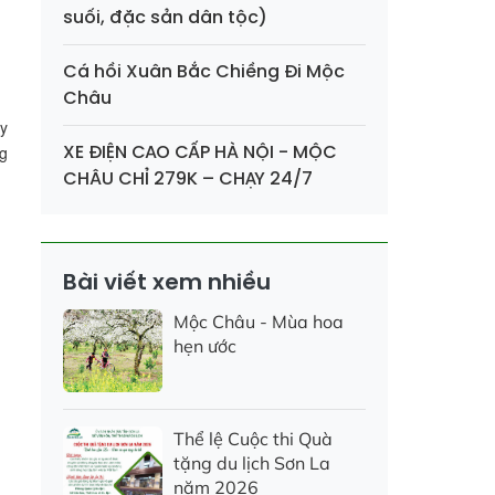
suối, đặc sản dân tộc)
Cá hồi Xuân Bắc Chiềng Đi Mộc
Châu
y
XE ĐIỆN CAO CẤP HÀ NỘI - MỘC
ng
CHÂU CHỈ 279K – CHẠY 24/7
Bài viết xem nhiều
Mộc Châu - Mùa hoa
hẹn ước
Thể lệ Cuộc thi Quà
tặng du lịch Sơn La
năm 2026