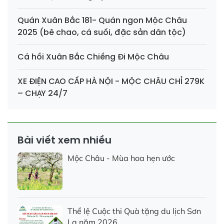
Quán Xuân Bắc 181- Quán ngon Mộc Châu
2025 (bê chao, cá suối, đặc sản dân tộc)
Cá hồi Xuân Bắc Chiềng Đi Mộc Châu
XE ĐIỆN CAO CẤP HÀ NỘI - MỘC CHÂU CHỈ 279K
– CHẠY 24/7
Bài viết xem nhiều
Mộc Châu - Mùa hoa hẹn ước
Thể lệ Cuộc thi Quà tặng du lịch Sơn
La năm 2026