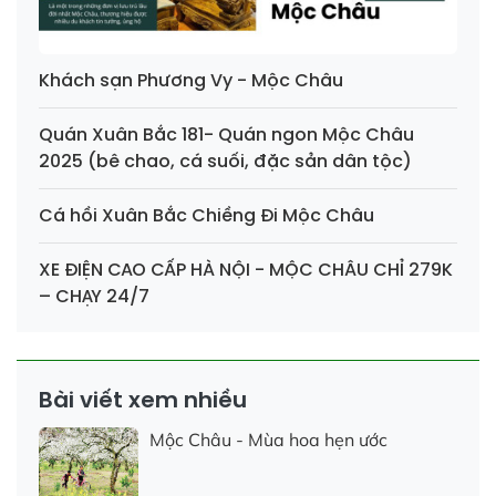
Khách sạn Phương Vy - Mộc Châu
Quán Xuân Bắc 181- Quán ngon Mộc Châu
2025 (bê chao, cá suối, đặc sản dân tộc)
Cá hồi Xuân Bắc Chiềng Đi Mộc Châu
XE ĐIỆN CAO CẤP HÀ NỘI - MỘC CHÂU CHỈ 279K
– CHẠY 24/7
Bài viết xem nhiều
Mộc Châu - Mùa hoa hẹn ước