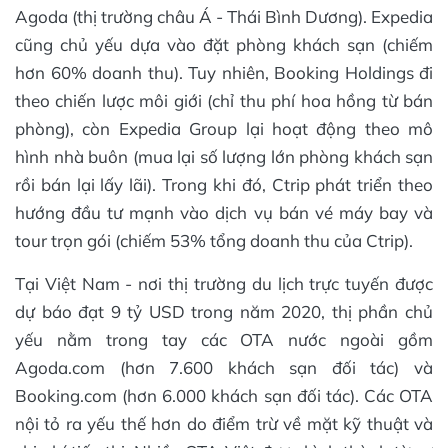
Agoda (thị trường châu Á - Thái Bình Dương). Expedia
cũng chủ yếu dựa vào đặt phòng khách sạn (chiếm
hơn 60% doanh thu). Tuy nhiên, Booking Holdings đi
theo chiến lược môi giới (chỉ thu phí hoa hồng từ bán
phòng), còn Expedia Group lại hoạt động theo mô
hình nhà buôn (mua lại số lượng lớn phòng khách sạn
rồi bán lại lấy lãi). Trong khi đó, Ctrip phát triển theo
hướng đầu tư mạnh vào dịch vụ bán vé máy bay và
tour trọn gói (chiếm 53% tổng doanh thu của Ctrip).
Tại Việt Nam - nơi thị trường du lịch trực tuyến được
dự báo đạt 9 tỷ USD trong năm 2020, thị phần chủ
yếu nằm trong tay các OTA nước ngoài gồm
Agoda.com (hơn 7.600 khách sạn đối tác) và
Booking.com (hơn 6.000 khách sạn đối tác). Các OTA
nội tỏ ra yếu thế hơn do điểm trừ về mặt kỹ thuật và