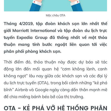
Mộc châu OTA
Tháng 4/2019, tập đoàn khách sạn lớn nhất thế
giới Marriott International và tập đoàn du lịch trực
tuyến Expedia Group đã thống nhất về một thỏa
thuận mang tính bước ngoặt liên quan tới việc
phân phối phòng khách sạn.
Thời điểm đó, thỏa thuận này được dự báo sẽ tác
động lớn đến mối quan hệ “cơm không lành, canh
không ngọt” lâu nay giữa các khách sạn và các đại lý
du lịch trực tuyến (OTA), trong bối cảnh những “kẻ phá
bĩnh” Airbnb và Google ngày càng dấn thân mạnh mẽ
để chia miếng bánh béo bở của thị trường.
OTA - KẺ PHÁ VỠ HỆ THỐNG PHÂN