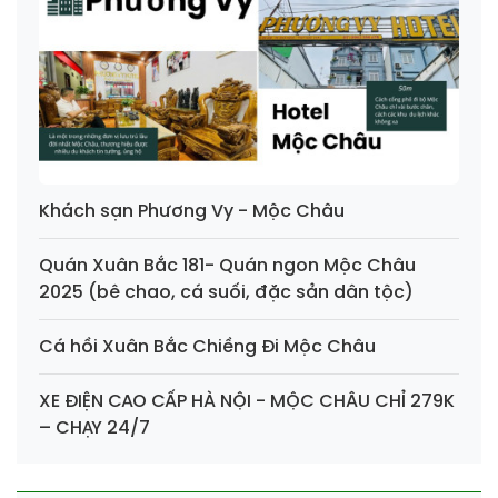
Khách sạn Phương Vy - Mộc Châu
Quán Xuân Bắc 181- Quán ngon Mộc Châu
2025 (bê chao, cá suối, đặc sản dân tộc)
Cá hồi Xuân Bắc Chiềng Đi Mộc Châu
XE ĐIỆN CAO CẤP HÀ NỘI - MỘC CHÂU CHỈ 279K
– CHẠY 24/7