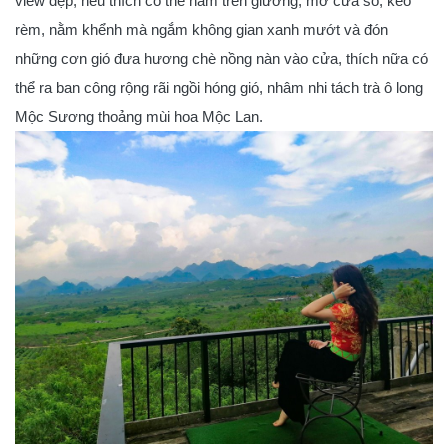
view đẹp, nếu thích có thể nằm trên giường, mở cửa sổ, kéo
rèm, nằm khểnh mà ngắm không gian xanh mướt và đón
những cơn gió đưa hương chè nồng nàn vào cửa, thích nữa có
thể ra ban công rộng rãi ngồi hóng gió, nhâm nhi tách trà ô long
Mộc Sương thoảng mùi hoa Mộc Lan.