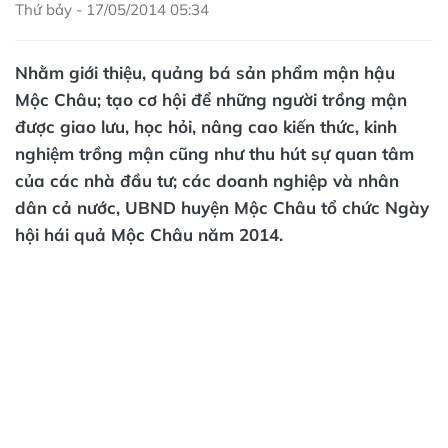
Thứ bảy - 17/05/2014 05:34
Nhằm giới thiệu, quảng bá sản phẩm mận hậu
Mộc Châu; tạo cơ hội để những người trồng mận
được giao lưu, học hỏi, nâng cao kiến thức, kinh
nghiệm trồng mận cũng như thu hút sự quan tâm
của các nhà đầu tư; các doanh nghiệp và nhân
dân cả nước, UBND huyện Mộc Châu tổ chức Ngày
hội hái quả Mộc Châu năm 2014.