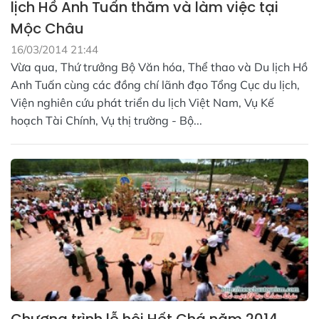
lịch Hồ Anh Tuấn thăm và làm việc tại
Mộc Châu
16/03/2014 21:44
Vừa qua, Thứ trưởng Bộ Văn hóa, Thể thao và Du lịch Hồ
Anh Tuấn cùng các đồng chí lãnh đạo Tổng Cục du lịch,
Viện nghiên cứu phát triển du lịch Việt Nam, Vụ Kế
hoạch Tài Chính, Vụ thị trường - Bộ...
Chương trình lễ hội Hết Chá năm 2014