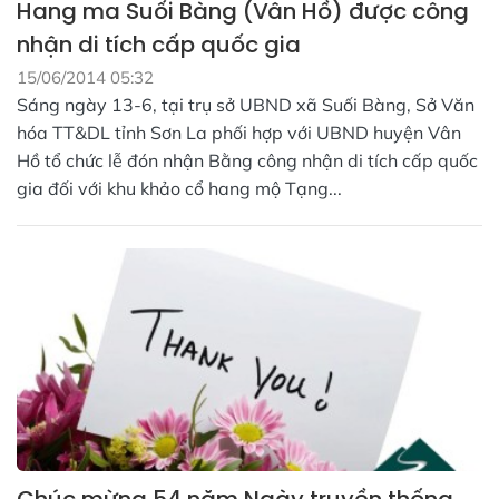
Hang ma Suối Bàng (Vân Hồ) được công
nhận di tích cấp quốc gia
15/06/2014 05:32
Sáng ngày 13-6, tại trụ sở UBND xã Suối Bàng, Sở Văn
hóa TT&DL tỉnh Sơn La phối hợp với UBND huyện Vân
Hồ tổ chức lễ đón nhận Bằng công nhận di tích cấp quốc
gia đối với khu khảo cổ hang mộ Tạng...
Chúc mừng 54 năm Ngày truyền thống