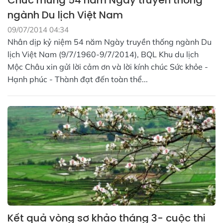
ngành Du lịch Việt Nam
09/07/2014 04:34
Nhân dịp kỷ niệm 54 năm Ngày truyền thống ngành Du
lịch Việt Nam (9/7/1960-9/7/2014), BQL Khu du lịch
Mộc Châu xin gửi lời cảm ơn và lời kính chúc Sức khỏe -
Hạnh phúc - Thành đạt đến toàn thể...
Kết quả vòng sơ khảo tháng 3- cuộc thi