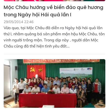
Mộc Châu hướng về biển đảo quê hương
trong Ngày hội Hái quả lần I
29/05/2014 22:46
Vừa qua, tại Mộc Châu đã diễn ra Ngày hội hái quả lần
thứ I, nhằm quảng bá sản phẩm mận hậu Mộc Châu, tôn
vinh người trồng mận. Trong dịp này , người dân Mộc
Châu cũng đã thể hiện tình yêu đất...