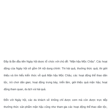
Đây là lần đầu tiên Ngày hội được tổ chức với chủ đề: “Mận hậu Mộc Châu”. Các hoạt
động của Ngày hội sẽ gồm 04 nội dung chính: Thi hái quả, thưởng thức quả; thi giới
thiệu và tìm hiểu kiến thức về quả Mận hậu Mộc Châu; các hoạt động thể thao dân
tộc, trò chơi dân gian; hoạt động trưng bày, triển lãm, giới thiệu quả mận hậu; hoạt
động tham quan, du lịch và hái quả.
Đến với Ngày hội, các du khách sẽ không chỉ được xem mà còn được trực tiếp
thưởng thức sản phẩm mận hậu cũng như tham gia các hoạt động thể thao dân tộc,