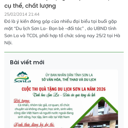
cụ thể, chất lượng
25/02/2014 21:44
Đó là ý kiến đóng góp của nhiều đại biểu tại buổi gặp
mặt “Du lịch Sơn La- Bạn bè –đối tác” , do UBND tỉnh
Sơn La và TCDL phối hợp tổ chức sáng nay 25/2 tại Hà
Nội.
Bài viết mới