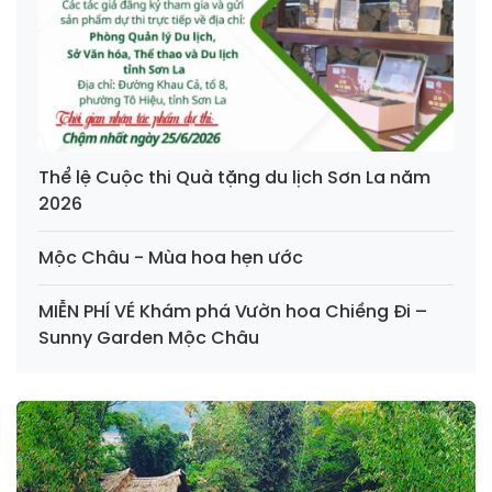
Thể lệ Cuộc thi Quà tặng du lịch Sơn La năm
2026
Mộc Châu - Mùa hoa hẹn ước
MIỄN PHÍ VÉ Khám phá Vườn hoa Chiềng Đi –
Sunny Garden Mộc Châu