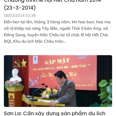
(23-3-2014)
06/03/2014 02:38
Đến hẹn lại lên, tháng 3 hàng năm, khi hoa ban, hoa mạ
nở rộ khắp núi rừng Tây Bắc, người Thái ở bản Áng, xã
Đông Sang, huyện Mộc Châu lại tổ chức lễ hội Hết Chá.
BQL Khu du lịch Mộc Châu trân...
Sơn La: Cần xây dựng sản phẩm du lịch