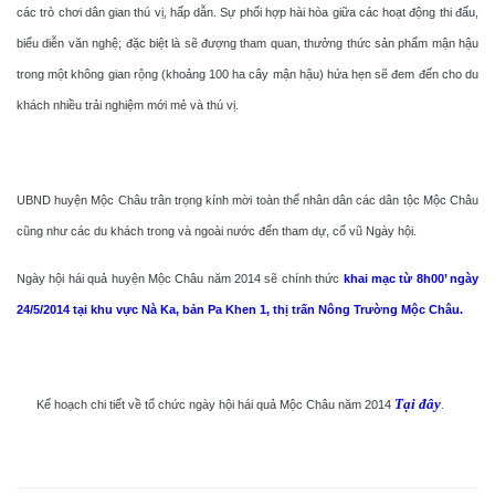
các trò chơi dân gian thú vị, hấp dẫn. Sự phối hợp hài hòa giữa các hoạt động thi đấu,
biểu diễn văn nghệ; đặc biệt là sẽ đượng tham quan, thưởng thức sản phẩm mận hậu
trong một không gian rộng (khoảng 100 ha cây mận hậu) hứa hẹn sẽ đem đến cho du
khách nhiều trải nghiệm mới mẻ và thú vị.
UBND huyện Mộc Châu trân trọng kính mời toàn thể nhân dân các dân tộc Mộc Châu
cũng như các du khách trong và ngoài nước đến tham dự, cổ vũ Ngày hội.
Ngày hội hái quả huyện Mộc Châu năm 2014 sẽ chính thức
khai mạc từ 8h00’ ngày
24/5/2014 tại khu vực Nà Ka, bản Pa Khen 1, thị trấn Nông Trường Mộc Châu.
Tại đây
Kế hoạch chi tiết về tổ chức ngày hội hái quả Mộc Châu năm 2014
.