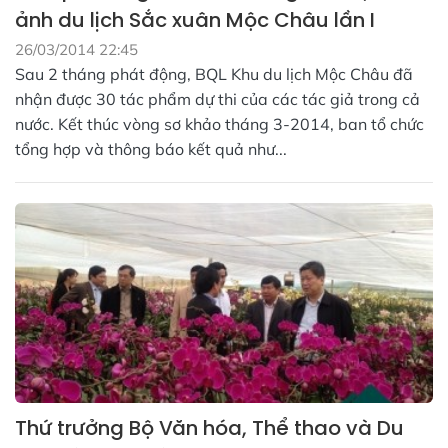
ảnh du lịch Sắc xuân Mộc Châu lần I
26/03/2014 22:45
Sau 2 tháng phát động, BQL Khu du lịch Mộc Châu đã
nhận được 30 tác phẩm dự thi của các tác giả trong cả
nước. Kết thúc vòng sơ khảo tháng 3-2014, ban tổ chức
tổng hợp và thông báo kết quả như...
Thứ trưởng Bộ Văn hóa, Thể thao và Du