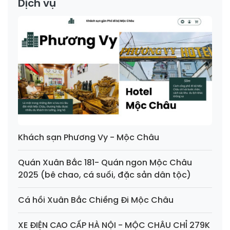
Dịch vụ
Khách sạn Phương Vy - Mộc Châu
Quán Xuân Bắc 181- Quán ngon Mộc Châu
2025 (bê chao, cá suối, đặc sản dân tộc)
Cá hồi Xuân Bắc Chiềng Đi Mộc Châu
XE ĐIỆN CAO CẤP HÀ NỘI - MỘC CHÂU CHỈ 279K