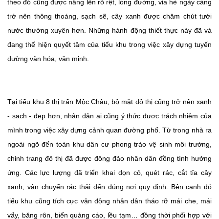
theo đó cũng được nâng lên rõ rệt, lòng đường, vỉa hè ngày càng
trở nên thông thoáng, sạch sẽ, cây xanh được chăm chút tưới
nước thường xuyên hơn. Những hành động thiết thực này đã và
đang thể hiện quyết tâm của tiểu khu trong việc xây dựng tuyến
đường văn hóa, văn minh.
Tại tiểu khu 8 thị trấn Mộc Châu, bộ mặt đô thị cũng trở nên xanh
- sạch - đẹp hơn, nhân dân ai cũng ý thức được trách nhiệm của
mình trong việc xây dựng cảnh quan đường phố. Từ trong nhà ra
ngoài ngõ đến toàn khu dân cư phong trào vệ sinh môi trường,
chỉnh trang đô thị đã được đông đảo nhân dân đồng tình hưởng
ứng. Các lực lượng đã triển khai dọn cỏ, quét rác, cắt tỉa cây
xanh, vận chuyển rác thải đến đúng nơi quy định. Bên cạnh đó
tiểu khu cũng tích cực vận động nhân dân tháo rỡ mái che, mái
vẩy, băng rôn, biển quảng cáo, lều tạm… đồng thời phối hợp với