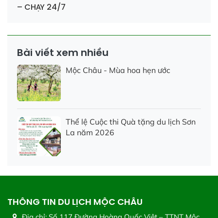
– CHẠY 24/7
Bài viết xem nhiều
Mộc Châu - Mùa hoa hẹn ước
Thể lệ Cuộc thi Quà tặng du lịch Sơn
La năm 2026
THÔNG TIN DU LỊCH MỘC CHÂU
Địa chỉ:
Số 117 Đường Hoàng Quốc Việt – TTNT Mộc