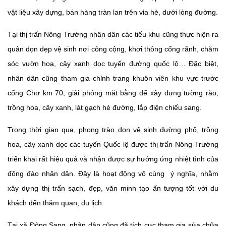
vật liệu xây dựng, bán hàng tràn lan trên vỉa hè, dưới lòng đường.
Tại thị trấn Nông Trường nhân dân các tiểu khu cũng thực hiện ra
quân dọn dẹp vệ sinh nơi công cộng, khơi thông cống rãnh, chăm
sóc vườn hoa, cây xanh dọc tuyến đường quốc lộ… Đặc biệt,
nhân dân cũng tham gia chỉnh trang khuôn viên khu vực trước
cổng Chợ km 70, giải phóng mặt bằng để xây dựng tường rào,
trồng hoa, cây xanh, lát gạch hè đường, lắp điện chiếu sang.
Trong thời gian qua, phong trào dọn vệ sinh đường phố, trồng
hoa, cây xanh dọc các tuyến Quốc lộ được thị trấn Nông Trường
triển khai rất hiệu quả và nhận được sự hướng ứng nhiệt tình của
đông đảo nhân dân. Đây là hoạt động vô cùng ý nghĩa, nhằm
xây dựng thị trấn sạch, đẹp, văn minh tạo ấn tượng tốt với du
khách đến thăm quan, du lịch.
Tại xã Đông Sang, nhân dân cũng đã tích cực tham gia sửa chữa