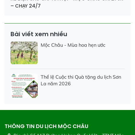
– CHẠY 24/7
Bài viết xem nhiều
Mộc Châu - Mùa hoa hẹn ước
Thể lệ Cuộc thi Quà tặng du lịch Sơn
La năm 2026
THÔNG TIN DU LỊCH MỘC CHÂU