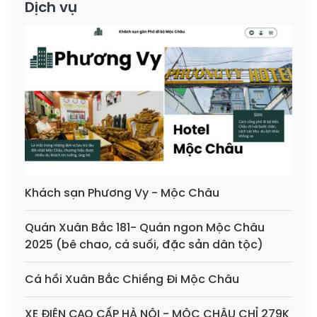
Dịch vụ
Khách sạn Phương Vy - Mộc Châu
Quán Xuân Bắc 181- Quán ngon Mộc Châu
2025 (bê chao, cá suối, đặc sản dân tộc)
Cá hồi Xuân Bắc Chiềng Đi Mộc Châu
XE ĐIỆN CAO CẤP HÀ NỘI - MỘC CHÂU CHỈ 279K