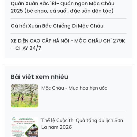
Quán Xuân Bắc 181- Quán ngon Mộc Châu
2025 (bê chao, cá suối, đặc sản dân tộc)
Cá hồi Xuân Bắc Chiềng Đi Mộc Châu
XE ĐIỆN CAO CẤP HÀ NỘI - MỘC CHÂU CHỈ 279K
– CHẠY 24/7
Bài viết xem nhiều
Mộc Châu - Mùa hoa hẹn ước
Thể lệ Cuộc thi Quà tặng du lịch Sơn
La năm 2026