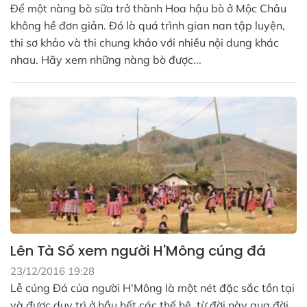
Để một nàng bò sữa trở thành Hoa hậu bò ở Mộc Châu
không hề đơn giản. Đó là quá trình gian nan tập luyện,
thi sơ khảo và thi chung khảo với nhiều nội dung khác
nhau. Hãy xem những nàng bò được...
Lên Tà Số xem người H'Mông cúng đá
23/12/2016 19:28
Lễ cúng Đá của người H'Mông là một nét đặc sắc tồn tại
và được duy trì ở hầu hết các thế hệ, từ đời này qua đời