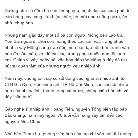
Dường như cả đêm bà con không ngủ, họ đi dọc các con phố, từ
cửa hàng này sang cửa hiệu khác, họ mời nhau uống rượu, ăn
phở, chụp ảnh.
Những năm gần đây một số bà con người Mông bên Lào Cai,
Yên Bái ngoài đi chơi còn mang theo các sản vật, trang phục,
nhất là váy Mông sang trao đổi, mua bán tạo nên bức tranh văn
hóa đa sắc màu, với đủ các loại trang phục nhiều dân tộc anh
em. Chính vì vậy, ngày hội văn hóa dân tộc Mông ở đây đã thu
hút sự quan tâm của những người yêu nhiếp ảnh.
Năm nay, chúng tôi thấy có rất đông các nghệ sĩ nhiếp ảnh từ
CLB Gia Định, Hội nhiếp ảnh TP Hồ Chí Minh, các chi hội nhiếp
ảnh của nhiều tỉnh, thành trong cả nước, phóng viên báo chí về
đây “săn ảnh”.
Gặp nghệ sĩ nhiếp ảnh Hoàng Tiến, nguyên Tổng biên tập báo
Bắc Giang, năm nay ngoài 70 tuổi vẫn hăng say tìm đến cao
nguyên Mộc Châu.
Nhà báo Phạm Lự, phóng viên ảnh của tạp chí văn hóa thì mong