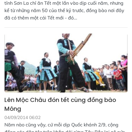
tỉnh Sơn La chỉ ăn Tết một lần vào dịp cuối năm, nhưng
kể từ những năm 50 của thế kỷ trước, đồng bào nơi đây
đã có thêm một cái Tết mới - đó...
Lên Mộc Châu đón tết cùng đồng bào
Mông
04/09/2014 06:02
Năm nào cũng vậy, cứ mỗi dịp Quốc khánh 2/9, cộng
đồng các dân tộc trên khắp dải rừng Tây Bắc lại nô nức