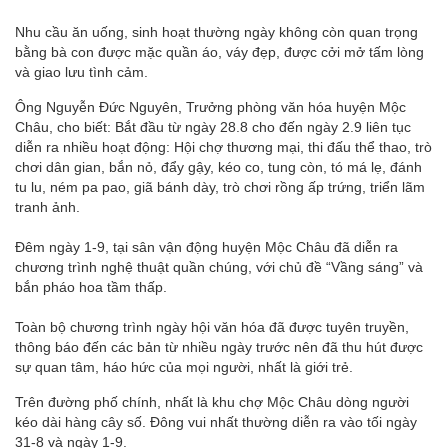
Nhu cầu ăn uống, sinh hoạt thường ngày không còn quan trọng
bằng bà con được mặc quần áo, váy đẹp, được cởi mở tấm lòng
và giao lưu tình cảm.
Ông Nguyễn Đức Nguyên, Trưởng phòng văn hóa huyện Mộc
Châu, cho biết: Bắt đầu từ ngày 28.8 cho đến ngày 2.9 liên tục
diễn ra nhiều hoạt động: Hội chợ thương mại, thi đấu thể thao, trò
chơi dân gian, bắn nỏ, đẩy gậy, kéo co, tung còn, tó má lẹ, đánh
tu lu, ném pa pao, giã bánh dày, trò chơi rồng ấp trứng, triển lãm
tranh ảnh.
Đêm ngày 1-9, tại sân vận động huyện Mộc Châu đã diễn ra
chương trình nghệ thuật quần chúng, với chủ đề “Vầng sáng” và
bắn pháo hoa tầm thấp.
Toàn bộ chương trình ngày hội văn hóa đã được tuyên truyền,
thông báo đến các bản từ nhiều ngày trước nên đã thu hút được
sự quan tâm, háo hức của mọi người, nhất là giới trẻ.
Trên đường phố chính, nhất là khu chợ Mộc Châu dòng người
kéo dài hàng cây số. Đông vui nhất thường diễn ra vào tối ngày
31-8 và ngày 1-9.