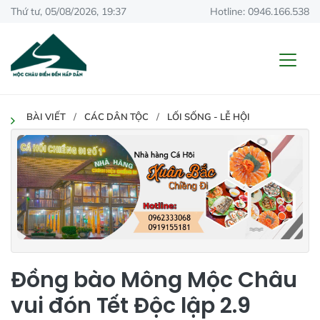
Thứ tư, 05/08/2026, 19:37
Hotline: 0946.166.538
BÀI VIẾT
CÁC DÂN TỘC
LỐI SỐNG - LỄ HỘI
Đồng bào Mông Mộc Châu
vui đón Tết Độc lập 2.9