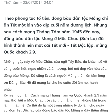
Thứ năm - 03/07/2014 04:04
Theo phong tục tổ tiên, đồng bào dân tộc Mông chỉ
ăn Tết một lần vào dịp cuối năm dương lịch. Nhưng
sau cách mạng Tháng Tám năm 1945 đến nay,
đồng bào dân tộc Mông ở Mộc Châu (Sơn La) đã
hình thành nên một cái Tết mới - Tết Độc lập, mừng
Quốc khách 2.9.
Những ngày này về Mộc Châu, cửa ngõ Tây Bắc, du khách sẽ vô
cùng cuốn hút, ngạc nhiên và ấn tượng, bởi nét đẹp văn hóa của
đồng bào Mông. Đó cũng là cách người Mông thể hiện tấm lòng
ơn Đảng, Bác Hồ đã mang lại cho họ cuộc đời ấm no, hạnh
phúc.
Kỷ niệm 68 năm Cách mạng Tháng Tám và Quốc khánh 2.9 năm
nay,
thời tiết ở Mộc Châu trời vào thu, nắng nhẹ, không khí trong
lành, mát mẻ. Có thể đó là một trong những lý do làm cho ngày
vui đón Tết Độc lập của đồng bào dân tộc Mông ở đây thêm đông