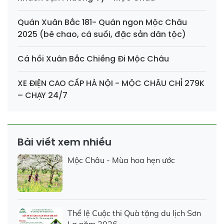
Quán Xuân Bắc 181- Quán ngon Mộc Châu
2025 (bê chao, cá suối, đặc sản dân tộc)
Cá hồi Xuân Bắc Chiềng Đi Mộc Châu
XE ĐIỆN CAO CẤP HÀ NỘI - MỘC CHÂU CHỈ 279K
– CHẠY 24/7
Bài viết xem nhiều
Mộc Châu - Mùa hoa hẹn ước
Thể lệ Cuộc thi Quà tặng du lịch Sơn