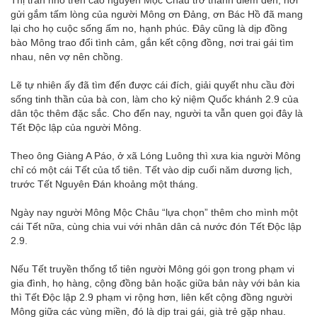
gửi gắm tấm lòng của người Mông ơn Đảng, ơn Bác Hồ đã mang
lại cho họ cuộc sống ấm no, hạnh phúc. Đây cũng là dịp đồng
bào Mông trao đổi tình cảm, gắn kết cộng đồng, nơi trai gái tìm
nhau, nên vợ nên chồng.
Lẽ tự nhiên ấy đã tìm đến được cái đích, giải quyết nhu cầu đời
sống tinh thần của bà con, làm cho kỷ niệm Quốc khánh 2.9 của
dân tộc thêm đặc sắc. Cho đến nay, người ta vẫn quen gọi đây là
Tết Độc lập của người Mông.
Theo ông Giàng A Páo, ở xã Lóng Luông thì xưa kia người Mông
chỉ có một cái Tết của tổ tiên. Tết vào dịp cuối năm dương lịch,
trước Tết Nguyên Đán khoảng một tháng.
Ngày nay người Mông Mộc Châu “lựa chọn” thêm cho mình một
cái Tết nữa, cùng chia vui với nhân dân cả nước đón Tết Độc lập
2.9.
Nếu Tết truyền thống tổ tiên người Mông gói gọn trong phạm vi
gia đình, họ hàng, cộng đồng bản hoặc giữa bản này với bản kia
thì Tết Độc lập 2.9 phạm vi rộng hơn, liên kết cộng đồng người
Mông giữa các vùng miền, đó là dịp trai gái, già trẻ gặp nhau.