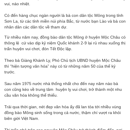
vui, náo nhiệt.
Có đến hàng chục ngàn người là bà con dân tộc Mông trong tỉnh
Sơn La, từ các tỉnh miền núi phía Bắc, từ nước bạn Lào và bà con
nhân dân các dân tộc về tham dự.
Từ nhiều năm nay, đồng bào dân tộc Mông ở huyện Mộc Châu có
thông lệ cứ vào dịp kỷ niệm Quốc khánh 2-9 lại rủ nhau xuống thị
trấn huyện vui chơi, đón Tết Độc lập.
Theo bà Giàng Khánh Ly, Phó Chủ tịch UBND huyện Mộc Châu
thì “hiện tượng văn hóa” này có từ những năm 50 của thế kỷ
trước.
Sau năm 1975 nước nhà thống nhất cho đến nay năm nào bà
con cũng kéo về trung tâm huyện lỵ vui chơi, trở thành một nhu
cầu văn hóa không thể thiếu.
Trải qua thời gian, nét đẹp văn hóa ấy đã lan tỏa tới nhiều vùng
đồng bào Mông sinh sống trong cả nước, thậm chí vượt ra khỏi
biên giới Việt Nam.
Thị trấn nhỏ trên cao nguyên Mộc Châu trở thành điểm đến, nơi