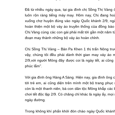
Đã từ nhiều ngày qua, tại gia đình chị Sồng Thị Vàng
luôn rộn ràng tiếng máy may. Hôm nay, Chị đang ho
xuống chợ huyện đúng vào ngày Quốc khánh 2/9, ngày 
hoàn thiện một bộ váy áo truyền thống của đồng bào 
Chị Vàng cùng các con gái phải mất tới gần một năm từ 
đoạn may thành những bộ váy áo hoàn chỉnh.
Chị Sồng Thị Vàng – Bản Pa Khen 1 thị trấn Nông t
vậy, chúng tôi đều phài dành thời gian may váy áo 
2/9,với người Mông đây được coi là ngày tết, ai cũng
phúc lắm".
Với gia đình ông Hàng A Sáng. Hiện nay, gia đình ông c
tới trẻ em, ai cũng diện trên mình một bộ trang phục
còn là một thanh niên, bà con dân tộc Mông khắp cá
chơi tết độc lập 2/9. Có chăng chỉ khác là ngày ấy, mọ
ngày đường.
Trong không khí phấn khởi đón chào ngày Quốc khán