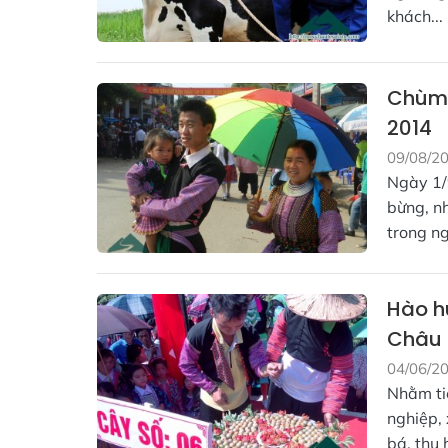
khách...
Chùm 
2014
09/08/2
Ngày 1/
bừng, n
trong n
Hào h
Châu
04/06/2
Nhằm ti
nghiệp,
bá, thu 