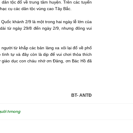
 dân tộc đổ về trung tâm huyện. Trên các tuyến
 nhạc cụ các dân tộc vùng cao Tây Bắc.
p Quốc khánh 2/9 là một trong hai ngày lễ lớn của
dài từ ngày 29/8 đến ngày 2/9, nhưng đông vui
gười từ khắp các bản làng xa xôi lại đổ về phố
tình tự và đây còn là dịp để vui chơi thỏa thích
ợ giáo dục con cháu nhớ ơn Đảng, ơn Bác Hồ đã
BT- ANTĐ
gười hmong