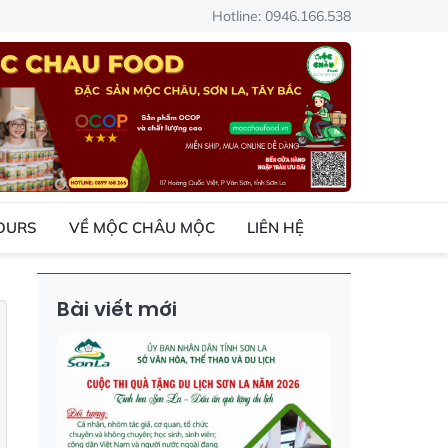
Hotline: 0946.166.538
TOURS
VỀ MỘC CHÂU MỘC
LIÊN HỆ
Bài viết mới