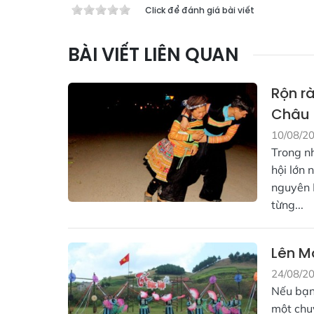
Click để đánh giá bài viết
BÀI VIẾT LIÊN QUAN
Rộn r
Châu
10/08/2
Trong n
hội lớn 
nguyên 
từng...
Lên Mộ
24/08/2
Nếu bạn 
một chu