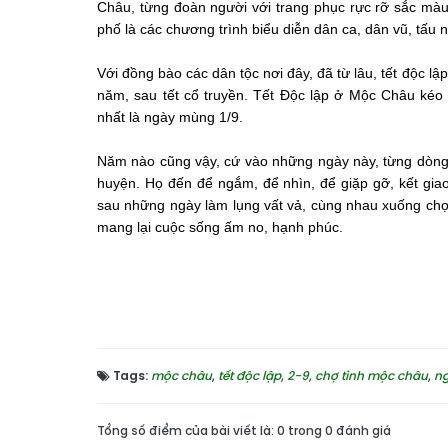
Châu, từng đoàn người với trang phục rực rỡ sắc màu
phố là các chương trình biểu diễn dân ca, dân vũ, tấu
Với đồng bào các dân tộc nơi đây, đã từ lâu, tết độc lậ
năm, sau tết cổ truyền. Tết Độc lập ở Mộc Châu kéo 
nhất là ngày mùng 1/9.
Năm nào cũng vậy, cứ vào những ngày này, từng dòng n
huyện. Họ đến để ngắm, để nhìn, để giặp gỡ, kết giao 
sau những ngày làm lụng vất vả, cùng nhau xuống ch
mang lại cuộc sống ấm no, hạnh phúc.
Tags:
mộc châu
,
tết độc lập
,
2-9
,
chợ tình mộc châu
,
n
Tổng số điểm của bài viết là: 0 trong 0 đánh giá