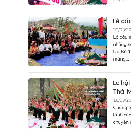
Lễ cầ
29/03/2
Lễ cầu 
những s
Nà Bó 1
màng...
Lễ hộ
Thái 
16/03/2
Chúng t
lành của
chuyển m