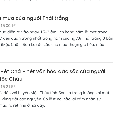
u mưa của người Thái trắng
015 00:16
mưa diễn ra vào ngày 15-2 âm lịch hằng năm là một trong
ự kiện quan trọng nhất trong năm của người Thái trắng ở bả
 (Mộc Châu, Sơn La) để cầu cho mưa thuận gió hòa, mùa
i Hết Chá - nét văn hóa đặc sắc của người
Mộc Châu
015 21:55
ôi đến với huyện Mộc Châu tỉnh Sơn La trong không khí mát
 vùng đất cao nguyên. Có lẽ ít nơi nào lại cảm nhận sự
ùa rõ rệt như ở nơi đây.