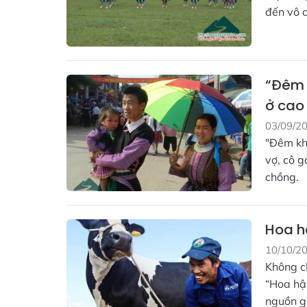
đến vô 
“Đêm 
ở cao
03/09/2
"Đêm kh
vợ, cô g
chồng.
Hoa h
10/10/2
Không ch
“Hoa hậ
nguồn ge