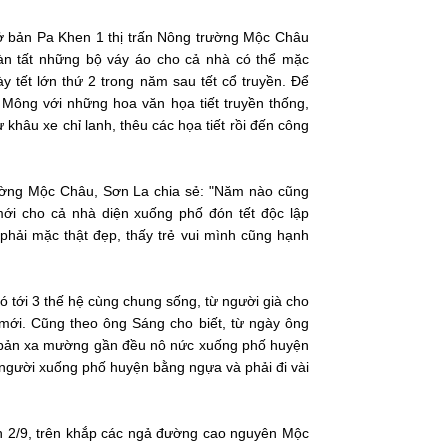
 ở bản Pa Khen 1 thị trấn Nông trường Mộc Châu
àn tất những bộ váy áo cho cả nhà có thể mặc
tết lớn thứ 2 trong năm sau tết cổ truyền. Để
Mông với những hoa văn họa tiết truyền thống,
khâu xe chỉ lanh, thêu các họa tiết rồi đến công
rường Mộc Châu, Sơn La chia sẻ: "Năm nào cũng
mới cho cả nhà diện xuống phố đón tết độc lập
 phải mặc thật đẹp, thấy trẻ vui mình cũng hạnh
ó tới 3 thế hệ cùng chung sống, từ người già cho
 mới. Cũng theo ông Sáng cho biết, từ ngày ông
c bản xa mường gần đều nô nức xuống phố huyện
i người xuống phố huyện bằng ngựa và phải đi vài
h 2/9, trên khắp các ngả đường cao nguyên Mộc