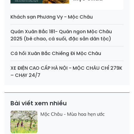
Khách sạn Phương Vy - Mộc Châu
Quán Xuân Bắc 181- Quán ngon Mộc Châu
2025 (bê chao, cá suối, đặc sản dân tộc)
Cá hồi Xuân Bắc Chiềng Đi Mộc Châu
XE ĐIỆN CAO CẤP HÀ NỘI - MỘC CHÂU CHỈ 279K
– CHẠY 24/7
Bài viết xem nhiều
Mộc Châu - Mùa hoa hẹn ước