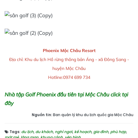
Phoenix Mộc Châu Resort
Địa chỉ: Khu du lịch Hồ rừng thông bản Áng - xã Đông Sang -
huyện Mộc Châu
Hotline:0974 699 734
Nhà tập Golf Phoenix đầu tiên tại Mộc Châu click tại
đây
Nguồn tin:
Ban quản lý khu du lịch quốc gia Mộc Châu
Tags:
du lịch
,
du khách
,
nghỉ ngơi
,
kế hoạch
,
gia đình
,
phù hợp
,
mát mẻ
,
lãng mạn
,
khung cảnh
,
yên bình