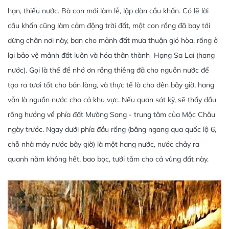
hạn, thiếu nước. Bà con mới làm lễ, lập đàn cầu khấn. Có lẽ lời
cầu khấn cũng làm cảm động trời đất, một con rồng đã bay tới
dừng chân nơi này, ban cho mảnh đất mưa thuận gió hòa, rồng ở
lại bảo vệ mảnh đất luôn và hóa thân thành Hạng Sa Lai (hang
nước). Gọi là thế để nhớ ơn rồng thiêng đã cho nguồn nước để
tạo ra tươi tốt cho bản làng, và thực tế là cho đên bây giờ, hang
vẫn là nguồn nước cho cả khu vực. Nếu quan sát kỹ, sẽ thấy đầu
rồng hướng về phía đất Mường Sang - trung tâm của Mộc Châu
ngày trước. Ngay dưới phía đầu rồng (băng ngang qua quốc lộ 6,
chỗ nhà máy nước bây giờ) là một hang nước, nước chảy ra
quanh năm không hết, bao bọc, tưới tắm cho cả vùng đất này.