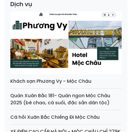
Dịch vụ
Khách sạn Phương Vy - Mộc Châu
Quán Xuân Bắc 181- Quán ngon Mộc Châu
2025 (bê chao, cá suối, đặc sản dân tộc)
Cá hồi Xuân Bắc Chiềng Đi Mộc Châu
XE ĐIỆN CAO CẤP HÀ NỘI - MỘC CHÂU CHỈ 279K