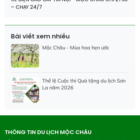
– CHẠY 24/7
Bài viết xem nhiều
Mộc Châu - Mùa hoa hẹn ước
Thể lệ Cuộc thi Quà tặng du lịch Sơn
La năm 2026
THÔNG TIN DU LỊCH MỘC CHÂU