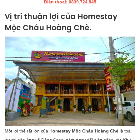
Điện thoại: 0839.724.845
Vị trí thuận lợi của Homestay
Mộc Châu Hoàng Chè.
Một lợi thế rất lớn của
Homestay Mộc Châu Hoàng Chè
là tọa
lạc tại bản Áng xã Đông Sang, nằm ngay đối diện cổng vào Khu