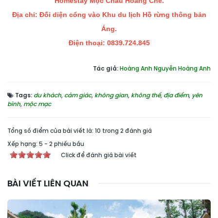
Homestay Mộc Châu Hoàng Chè.
Địa chỉ: Đối diện cổng vào Khu du lịch Hồ rừng thông bản
Áng.
Điện thoại: 0839.724.845
Tác giả:
Hoàng Anh Nguyễn Hoàng Anh
Tags:
du khách
,
cảm giác
,
không gian
,
không thể
,
địa điểm
,
yên
bình
,
mộc mạc
Tổng số điểm của bài viết là: 10 trong 2 đánh giá
Xếp hạng:
5
-
2
phiếu bầu
Click để đánh giá bài viết
BÀI VIẾT LIÊN QUAN