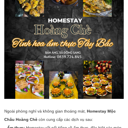
Ngoài phòng nghỉ và không gian thoáng mát,
Homestay Mộc
Châu Hoàng Chè
còn cung cấp các dịch vụ sau:
- Ẩm thực:
Homestay rất nổi tiếng về ẩm thực, đặc biệt các món