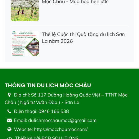
Mộc Châu - Mùa hoa hẹn ước
Thể lệ Cuộc thi Quà tặng du lịch Sơn
La năm 2026
THÔNG TIN DU LỊCH MỘC CHÂU
Địa chỉ:
Số 117 Đường Hoàng Quốc Việt – TTNT Mộc
Châu ( Ngã tư Vườn Đào ) - Sơn La
Điện thoại:
0946 166 538
Email:
dulichmocchaumoc@gmail.com
Website:
https://mocchaumoc.com/
Thiết kế bởi
BCB SOLUTIONS.