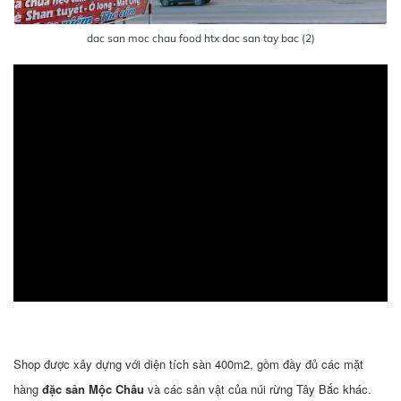
dac san moc chau food htx dac san tay bac (2)
Shop được xây dựng với diện tích sàn 400m2, gồm đầy đủ các mặt
hàng
đặc sản Mộc Châu
và các sản vật của núi rừng Tây Bắc khác.