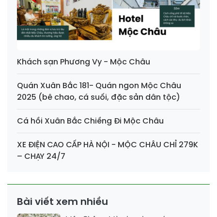
Khách sạn Phương Vy - Mộc Châu
Quán Xuân Bắc 181- Quán ngon Mộc Châu
2025 (bê chao, cá suối, đặc sản dân tộc)
Cá hồi Xuân Bắc Chiềng Đi Mộc Châu
XE ĐIỆN CAO CẤP HÀ NỘI - MỘC CHÂU CHỈ 279K
– CHẠY 24/7
Bài viết xem nhiều